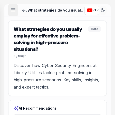
menu
arrow_back
dark_mode
expand_more
/
What strategies do you usually employ for effective problem-solving in high-pressure situations?
VI
What strategies do you usually
Hard
employ for effective problem-
solving in high-pressure
situations?
Kỹ thuật
Discover how Cyber Security Engineers at
Liberty Utilities tackle problem-solving in
high-pressure scenarios. Key skills, insights,
and expert tactics.
auto_awesome
AI Recommendations