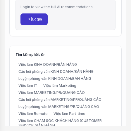
Login to view the full AI recommendations.
login
Login
Tìm kiếm phổ biến
Việc làm KINH DOANH/BÁN HÀNG
Câu hỏi phỏng vấn KINH DOANH/BÁN HÀNG
Luyện phỏng vấn KINH DOANH/BÁN HÀNG
Việc làm IT
Việc làm Marketing
Việc làm MARKETING/PR/QUẢNG CÁO
Câu hỏi phỏng vấn MARKETING/PR/QUẢNG CÁO
Luyện phỏng vấn MARKETING/PR/QUẢNG CÁO
Việc làm Remote
Việc làm Part-time
Việc làm CHĂM SÓC KHÁCH HÀNG (CUSTOMER
SERVICE)/VẬN HÀNH