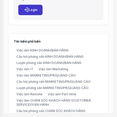
login
Login
Tìm kiếm phổ biến
Việc làm KINH DOANH/BÁN HÀNG
Câu hỏi phỏng vấn KINH DOANH/BÁN HÀNG
Luyện phỏng vấn KINH DOANH/BÁN HÀNG
Việc làm IT
Việc làm Marketing
Việc làm MARKETING/PR/QUẢNG CÁO
Câu hỏi phỏng vấn MARKETING/PR/QUẢNG CÁO
Luyện phỏng vấn MARKETING/PR/QUẢNG CÁO
Việc làm Remote
Việc làm Part-time
Việc làm CHĂM SÓC KHÁCH HÀNG (CUSTOMER
SERVICE)/VẬN HÀNH
Câu hỏi phỏng vấn CHĂM SÓC KHÁCH HÀNG
(CUSTOMER SERVICE)/VẬN HÀNH