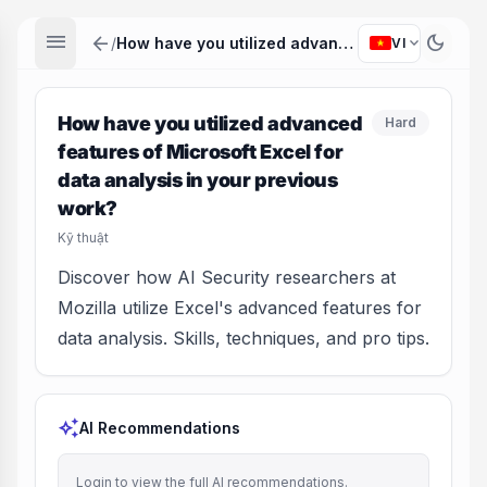
menu
arrow_back
dark_mode
expand_more
/
How have you utilized advanced features of Microsoft Excel for data analysis in your previous work?
VI
How have you utilized advanced
Hard
features of Microsoft Excel for
data analysis in your previous
work?
Kỹ thuật
Discover how AI Security researchers at
Mozilla utilize Excel's advanced features for
data analysis. Skills, techniques, and pro tips.
auto_awesome
AI Recommendations
Login to view the full AI recommendations.