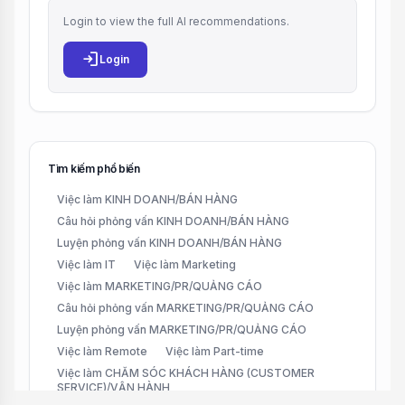
Login to view the full AI recommendations.
login
Login
Tìm kiếm phổ biến
Việc làm KINH DOANH/BÁN HÀNG
Câu hỏi phỏng vấn KINH DOANH/BÁN HÀNG
Luyện phỏng vấn KINH DOANH/BÁN HÀNG
Việc làm IT
Việc làm Marketing
Việc làm MARKETING/PR/QUẢNG CÁO
Câu hỏi phỏng vấn MARKETING/PR/QUẢNG CÁO
Luyện phỏng vấn MARKETING/PR/QUẢNG CÁO
Việc làm Remote
Việc làm Part-time
Việc làm CHĂM SÓC KHÁCH HÀNG (CUSTOMER
SERVICE)/VẬN HÀNH