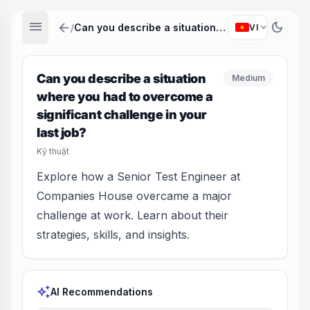
menu
arrow_back
dark_mode
expand_more
/
Can you describe a situation where you had to overcome a significant challenge in your last job?
VI
Can you describe a situation
Medium
where you had to overcome a
significant challenge in your
last job?
Kỹ thuật
Explore how a Senior Test Engineer at
Companies House overcame a major
challenge at work. Learn about their
strategies, skills, and insights.
auto_awesome
AI Recommendations