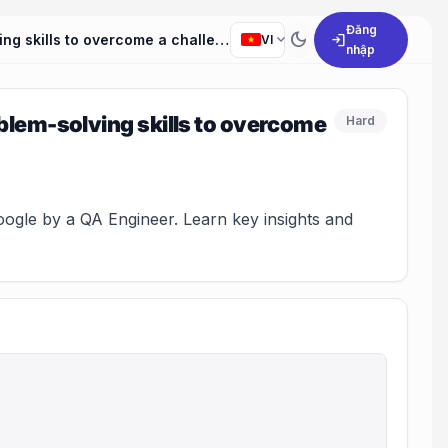
Đăng
dark_mode
expand_more
login
Can you describe a specific instance when you used problem-solving skills to overcome a challenging situation at work?
VI
nhập
blem-solving skills to overcome
Hard
Google by a QA Engineer. Learn key insights and