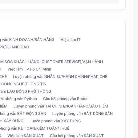
g vấn KINH DOANH/BÁN HÀNG
Việc làm IT
G/PR/QUẢNG CÁO
CHĂM SÓC KHÁCH HÀNG (CUSTOMER SERVICE)/VẬN HÀNH
i
Việc làm TP Hồ Chí Minh
 CHẾ
Luyện phỏng vấn NHÂN SỰ/HÀNH CHÍNH/PHÁP CHẾ
ấn CÔNG NGHỆ THÔNG TIN
 làm LAO ĐỘNG PHỔ THÔNG
hỏi phỏng vấn Python
Câu hỏi phỏng vấn React
HIỂM
Luyện phỏng vấn TÀI CHÍNH/NGÂN HÀNG/BẢO HIỂM
 phỏng vấn BẤT ĐỘNG SẢN
Luyện phỏng vấn BẤT ĐỘNG SẢN
vấn XÂY DỰNG
Luyện phỏng vấn XÂY DỰNG
 phỏng vấn KẾ TOÁN/KIỂM TOÁN/THUẾ
S
Việc làm SẢN XUẤT
Câu hỏi phỏng vấn SẢN XUẤT