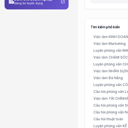
apartment
open_in_new
Đăng tin tuyển dụng
Tìm kiếm phổ biến
Việc làm KINH DO
Việc làm Marketing
Luyện phỏng vấn 
Việc làm CHĂM SÓ
Luyện phỏng vấn 
Việc làm NHÂN SỰ
Việc làm Đà Nẵng
Luyện phỏng vấn C
Câu hỏi phỏng vấn
Việc làm TÀI CHÍN
Câu hỏi phỏng vấn 
Câu hỏi phỏng vấn N
Câu hỏi thuật toán
Luyện phỏng vấn K