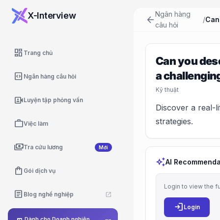
Ngân hàng
X-Interview
arrow_back
/
câu hỏi
dashboard
Trang chủ
Can you desc
a challengin
code_blocks
Ngân hàng câu hỏi
Kỹ thuật
video_camera_front
Luyện tập phỏng vấn
Discover a real-l
strategies.
work
Việc làm
payments
Tra cứu lương
Mới
auto_awesome
AI Recommenda
shopping_bag
Gói dịch vụ
Login to view the f
article
Blog nghề nghiệp
open_in_new
login
Login
Dành cho Doanh nghiệp