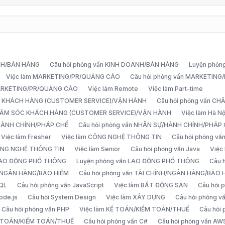
ANH/BÁN HÀNG
Câu hỏi phỏng vấn KINH DOANH/BÁN HÀNG
Luyện phỏn
Việc làm MARKETING/PR/QUẢNG CÁO
Câu hỏi phỏng vấn MARKETIN
MARKETING/PR/QUẢNG CÁO
Việc làm Remote
Việc làm Part-time
C KHÁCH HÀNG (CUSTOMER SERVICE)/VẬN HÀNH
Câu hỏi phỏng vấn 
CHĂM SÓC KHÁCH HÀNG (CUSTOMER SERVICE)/VẬN HÀNH
Việc làm Hà Nộ
/HÀNH CHÍNH/PHÁP CHẾ
Câu hỏi phỏng vấn NHÂN SỰ/HÀNH CHÍNH/PHÁP
Việc làm Fresher
Việc làm CÔNG NGHỆ THÔNG TIN
Câu hỏi phỏng v
ÔNG NGHỆ THÔNG TIN
Việc làm Senior
Câu hỏi phỏng vấn Java
Việc
 LAO ĐỘNG PHỔ THÔNG
Luyện phỏng vấn LAO ĐỘNG PHỔ THÔNG
Câu 
H/NGÂN HÀNG/BẢO HIỂM
Câu hỏi phỏng vấn TÀI CHÍNH/NGÂN HÀNG/BẢO 
SQL
Câu hỏi phỏng vấn JavaScript
Việc làm BẤT ĐỘNG SẢN
Câu hỏi
ode.js
Câu hỏi System Design
Việc làm XÂY DỰNG
Câu hỏi phỏng 
Câu hỏi phỏng vấn PHP
Việc làm KẾ TOÁN/KIỂM TOÁN/THUẾ
Câu hỏi
Ế TOÁN/KIỂM TOÁN/THUẾ
Câu hỏi phỏng vấn C#
Câu hỏi phỏng vấn AW