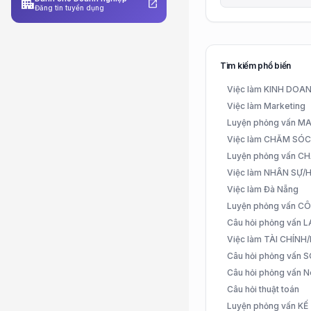
apartment
open_in_new
Đăng tin tuyển dụng
Tìm kiếm phổ biến
Việc làm KINH DO
Việc làm Marketing
Luyện phỏng vấn 
Việc làm CHĂM SÓ
Luyện phỏng vấn 
Việc làm NHÂN SỰ
Việc làm Đà Nẵng
Luyện phỏng vấn C
Câu hỏi phỏng vấn
Việc làm TÀI CHÍN
Câu hỏi phỏng vấn 
Câu hỏi phỏng vấn N
Câu hỏi thuật toán
Luyện phỏng vấn K