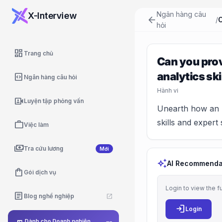
Ngân hàng câu
X-Interview
arrow_back
/
hỏi
dashboard
Trang chủ
Can you prov
analytics ski
code_blocks
Ngân hàng câu hỏi
Hành vi
video_camera_front
Luyện tập phỏng vấn
Unearth how an E
skills and expert 
work
Việc làm
payments
Tra cứu lương
Mới
auto_awesome
AI Recommenda
shopping_bag
Gói dịch vụ
Login to view the f
article
Blog nghề nghiệp
open_in_new
login
Login
Dành cho Doanh nghiệp