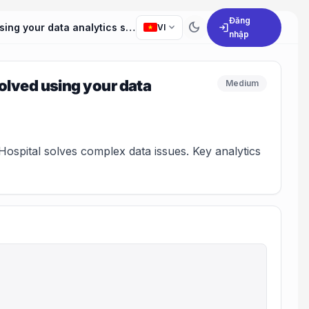
Đăng
dark_mode
expand_more
login
Can you provide an example of a complex problem you solved using your data analytics skills?
VI
nhập
olved using your data
Medium
spital solves complex data issues. Key analytics