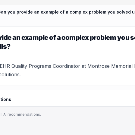
ide an example of a complex problem you s
lls?
HR Quality Programs Coordinator at Montrose Memorial Ho
solutions.
tions
ull AI recommendations.