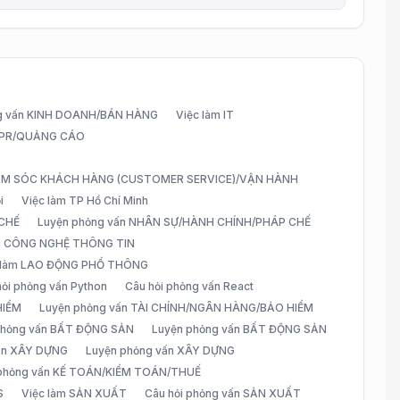
g vấn KINH DOANH/BÁN HÀNG
Việc làm IT
G/PR/QUẢNG CÁO
CHĂM SÓC KHÁCH HÀNG (CUSTOMER SERVICE)/VẬN HÀNH
i
Việc làm TP Hồ Chí Minh
 CHẾ
Luyện phỏng vấn NHÂN SỰ/HÀNH CHÍNH/PHÁP CHẾ
ấn CÔNG NGHỆ THÔNG TIN
 làm LAO ĐỘNG PHỔ THÔNG
hỏi phỏng vấn Python
Câu hỏi phỏng vấn React
HIỂM
Luyện phỏng vấn TÀI CHÍNH/NGÂN HÀNG/BẢO HIỂM
 phỏng vấn BẤT ĐỘNG SẢN
Luyện phỏng vấn BẤT ĐỘNG SẢN
vấn XÂY DỰNG
Luyện phỏng vấn XÂY DỰNG
 phỏng vấn KẾ TOÁN/KIỂM TOÁN/THUẾ
S
Việc làm SẢN XUẤT
Câu hỏi phỏng vấn SẢN XUẤT