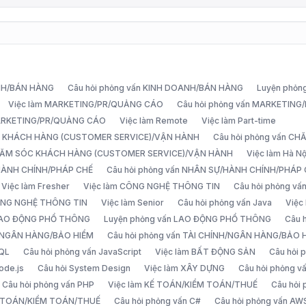
ANH/BÁN HÀNG
Câu hỏi phỏng vấn KINH DOANH/BÁN HÀNG
Luyện phỏn
Việc làm MARKETING/PR/QUẢNG CÁO
Câu hỏi phỏng vấn MARKETIN
MARKETING/PR/QUẢNG CÁO
Việc làm Remote
Việc làm Part-time
C KHÁCH HÀNG (CUSTOMER SERVICE)/VẬN HÀNH
Câu hỏi phỏng vấn 
CHĂM SÓC KHÁCH HÀNG (CUSTOMER SERVICE)/VẬN HÀNH
Việc làm Hà Nộ
/HÀNH CHÍNH/PHÁP CHẾ
Câu hỏi phỏng vấn NHÂN SỰ/HÀNH CHÍNH/PHÁP
Việc làm Fresher
Việc làm CÔNG NGHỆ THÔNG TIN
Câu hỏi phỏng v
ÔNG NGHỆ THÔNG TIN
Việc làm Senior
Câu hỏi phỏng vấn Java
Việc
 LAO ĐỘNG PHỔ THÔNG
Luyện phỏng vấn LAO ĐỘNG PHỔ THÔNG
Câu 
H/NGÂN HÀNG/BẢO HIỂM
Câu hỏi phỏng vấn TÀI CHÍNH/NGÂN HÀNG/BẢO 
SQL
Câu hỏi phỏng vấn JavaScript
Việc làm BẤT ĐỘNG SẢN
Câu hỏi
ode.js
Câu hỏi System Design
Việc làm XÂY DỰNG
Câu hỏi phỏng 
Câu hỏi phỏng vấn PHP
Việc làm KẾ TOÁN/KIỂM TOÁN/THUẾ
Câu hỏi
Ế TOÁN/KIỂM TOÁN/THUẾ
Câu hỏi phỏng vấn C#
Câu hỏi phỏng vấn AW