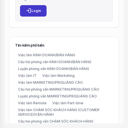
login
Login
Tìm kiếm phổ biến
Việc làm KINH DOANH/BÁN HÀNG
Câu hỏi phỏng vấn KINH DOANH/BÁN HÀNG
Luyện phỏng vấn KINH DOANH/BÁN HÀNG
Việc làm IT
Việc làm Marketing
Việc làm MARKETING/PR/QUẢNG CÁO
Câu hỏi phỏng vấn MARKETING/PR/QUẢNG CÁO
Luyện phỏng vấn MARKETING/PR/QUẢNG CÁO
Việc làm Remote
Việc làm Part-time
Việc làm CHĂM SÓC KHÁCH HÀNG (CUSTOMER
SERVICE)/VẬN HÀNH
Câu hỏi phỏng vấn CHĂM SÓC KHÁCH HÀNG
(CUSTOMER SERVICE)/VẬN HÀNH