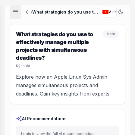
menu
arrow_back
dark_mode
expand_more
/
What strategies do you use to effectively manage multiple projects with simultaneous deadlines?
VI
What strategies do you use to
Hard
effectively manage multiple
projects with simultaneous
deadlines?
Kỹ thuật
Explore how an Apple Linux Sys Admin
manages simultaneous projects and
deadlines. Gain key insights from experts.
auto_awesome
AI Recommendations
Login to view the full AI recommendations.