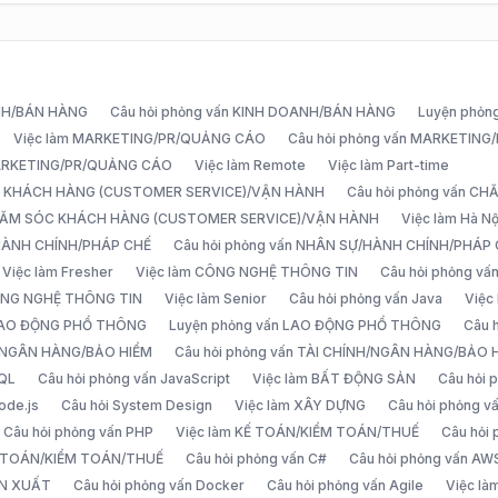
ANH/BÁN HÀNG
Câu hỏi phỏng vấn KINH DOANH/BÁN HÀNG
Luyện phỏn
Việc làm MARKETING/PR/QUẢNG CÁO
Câu hỏi phỏng vấn MARKETIN
MARKETING/PR/QUẢNG CÁO
Việc làm Remote
Việc làm Part-time
C KHÁCH HÀNG (CUSTOMER SERVICE)/VẬN HÀNH
Câu hỏi phỏng vấn 
CHĂM SÓC KHÁCH HÀNG (CUSTOMER SERVICE)/VẬN HÀNH
Việc làm Hà Nộ
/HÀNH CHÍNH/PHÁP CHẾ
Câu hỏi phỏng vấn NHÂN SỰ/HÀNH CHÍNH/PHÁP
Việc làm Fresher
Việc làm CÔNG NGHỆ THÔNG TIN
Câu hỏi phỏng v
ÔNG NGHỆ THÔNG TIN
Việc làm Senior
Câu hỏi phỏng vấn Java
Việc
 LAO ĐỘNG PHỔ THÔNG
Luyện phỏng vấn LAO ĐỘNG PHỔ THÔNG
Câu 
H/NGÂN HÀNG/BẢO HIỂM
Câu hỏi phỏng vấn TÀI CHÍNH/NGÂN HÀNG/BẢO 
SQL
Câu hỏi phỏng vấn JavaScript
Việc làm BẤT ĐỘNG SẢN
Câu hỏi
ode.js
Câu hỏi System Design
Việc làm XÂY DỰNG
Câu hỏi phỏng 
Câu hỏi phỏng vấn PHP
Việc làm KẾ TOÁN/KIỂM TOÁN/THUẾ
Câu hỏi
Ế TOÁN/KIỂM TOÁN/THUẾ
Câu hỏi phỏng vấn C#
Câu hỏi phỏng vấn AW
ẢN XUẤT
Câu hỏi phỏng vấn Docker
Câu hỏi phỏng vấn Agile
Việc l