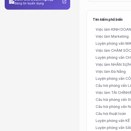
apartment
open_in_new
Đăng tin tuyển dụng
Tìm kiếm phổ biến
Việc làm KINH DO
Việc làm Marketing
Luyện phỏng vấn 
Việc làm CHĂM SÓ
Luyện phỏng vấn 
Việc làm NHÂN SỰ
Việc làm Đà Nẵng
Luyện phỏng vấn C
Câu hỏi phỏng vấn
Việc làm TÀI CHÍN
Câu hỏi phỏng vấn 
Câu hỏi phỏng vấn N
Câu hỏi thuật toán
Luyện phỏng vấn K
Luyện phỏng vấn S