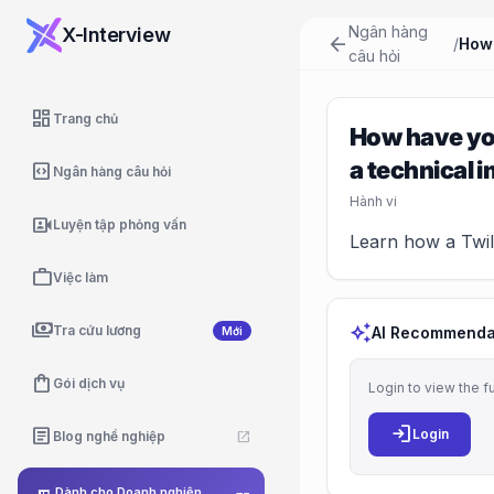
Ngân hàng
X-Interview
arrow_back
/
câu hỏi
dashboard
Trang chủ
How have you
a technical 
code_blocks
Ngân hàng câu hỏi
Hành vi
video_camera_front
Luyện tập phỏng vấn
Learn how a Twili
work
Việc làm
payments
auto_awesome
Tra cứu lương
AI Recommenda
Mới
shopping_bag
Gói dịch vụ
Login to view the f
login
article
Login
Blog nghề nghiệp
open_in_new
Dành cho Doanh nghiệp