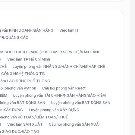
g vấn KINH DOANH/BÁN HÀNG
Việc làm IT
G/PR/QUẢNG CÁO
CHĂM SÓC KHÁCH HÀNG (CUSTOMER SERVICE)/VẬN HÀNH
i
Việc làm TP Hồ Chí Minh
 CHẾ
Luyện phỏng vấn NHÂN SỰ/HÀNH CHÍNH/PHÁP CHẾ
ấn CÔNG NGHỆ THÔNG TIN
 làm LAO ĐỘNG PHỔ THÔNG
hỏi phỏng vấn Python
Câu hỏi phỏng vấn React
HIỂM
Luyện phỏng vấn TÀI CHÍNH/NGÂN HÀNG/BẢO HIỂM
 phỏng vấn BẤT ĐỘNG SẢN
Luyện phỏng vấn BẤT ĐỘNG SẢN
vấn XÂY DỰNG
Luyện phỏng vấn XÂY DỰNG
 phỏng vấn KẾ TOÁN/KIỂM TOÁN/THUẾ
S
Việc làm SẢN XUẤT
Câu hỏi phỏng vấn SẢN XUẤT
àm GIÁO DỤC/ĐÀO TẠO