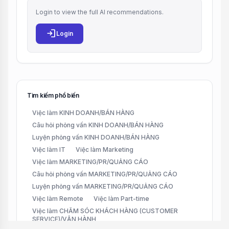
Login to view the full AI recommendations.
login
Login
Tìm kiếm phổ biến
Việc làm KINH DOANH/BÁN HÀNG
Câu hỏi phỏng vấn KINH DOANH/BÁN HÀNG
Luyện phỏng vấn KINH DOANH/BÁN HÀNG
Việc làm IT
Việc làm Marketing
Việc làm MARKETING/PR/QUẢNG CÁO
Câu hỏi phỏng vấn MARKETING/PR/QUẢNG CÁO
Luyện phỏng vấn MARKETING/PR/QUẢNG CÁO
Việc làm Remote
Việc làm Part-time
Việc làm CHĂM SÓC KHÁCH HÀNG (CUSTOMER
SERVICE)/VẬN HÀNH