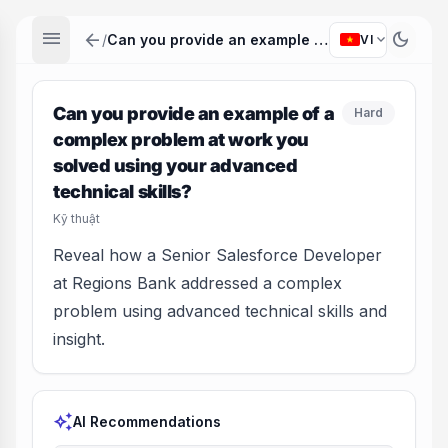
menu
arrow_back
dark_mode
expand_more
/
Can you provide an example of a complex problem at work you solved using your advanced technical skills?
VI
Can you provide an example of a
Hard
complex problem at work you
solved using your advanced
technical skills?
Kỹ thuật
Reveal how a Senior Salesforce Developer
at Regions Bank addressed a complex
problem using advanced technical skills and
insight.
auto_awesome
AI Recommendations