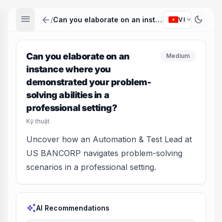
menu
arrow_back
dark_mode
expand_more
/
Can you elaborate on an instance where you demonstrated your problem-solving abilities in a professional setting?
VI
Can you elaborate on an
Medium
instance where you
demonstrated your problem-
solving abilities in a
professional setting?
Kỹ thuật
Uncover how an Automation & Test Lead at
US BANCORP navigates problem-solving
scenarios in a professional setting.
auto_awesome
AI Recommendations