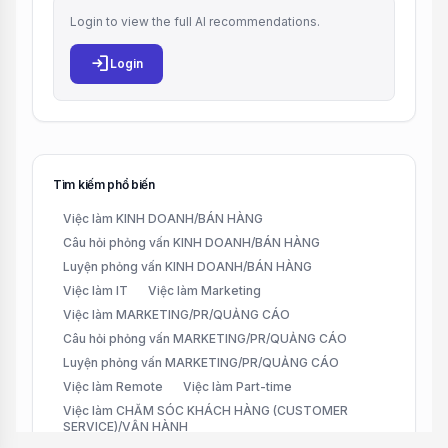
Login to view the full AI recommendations.
login
Login
Tìm kiếm phổ biến
Việc làm KINH DOANH/BÁN HÀNG
Câu hỏi phỏng vấn KINH DOANH/BÁN HÀNG
Luyện phỏng vấn KINH DOANH/BÁN HÀNG
Việc làm IT
Việc làm Marketing
Việc làm MARKETING/PR/QUẢNG CÁO
Câu hỏi phỏng vấn MARKETING/PR/QUẢNG CÁO
Luyện phỏng vấn MARKETING/PR/QUẢNG CÁO
Việc làm Remote
Việc làm Part-time
Việc làm CHĂM SÓC KHÁCH HÀNG (CUSTOMER
SERVICE)/VẬN HÀNH