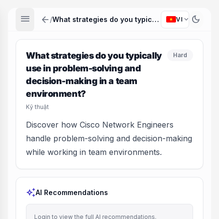
menu
arrow_back
dark_mode
expand_more
/
What strategies do you typically use in problem-solving and decision-making in a team environment?
VI
What strategies do you typically
Hard
use in problem-solving and
decision-making in a team
environment?
Kỹ thuật
Discover how Cisco Network Engineers
handle problem-solving and decision-making
while working in team environments.
auto_awesome
AI Recommendations
Login to view the full AI recommendations.