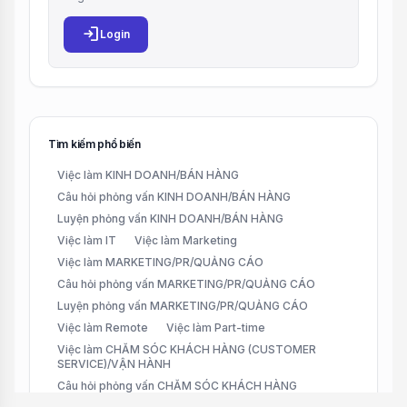
login
Login
Tìm kiếm phổ biến
Việc làm KINH DOANH/BÁN HÀNG
Câu hỏi phỏng vấn KINH DOANH/BÁN HÀNG
Luyện phỏng vấn KINH DOANH/BÁN HÀNG
Việc làm IT
Việc làm Marketing
Việc làm MARKETING/PR/QUẢNG CÁO
Câu hỏi phỏng vấn MARKETING/PR/QUẢNG CÁO
Luyện phỏng vấn MARKETING/PR/QUẢNG CÁO
Việc làm Remote
Việc làm Part-time
Việc làm CHĂM SÓC KHÁCH HÀNG (CUSTOMER
SERVICE)/VẬN HÀNH
Câu hỏi phỏng vấn CHĂM SÓC KHÁCH HÀNG
(CUSTOMER SERVICE)/VẬN HÀNH