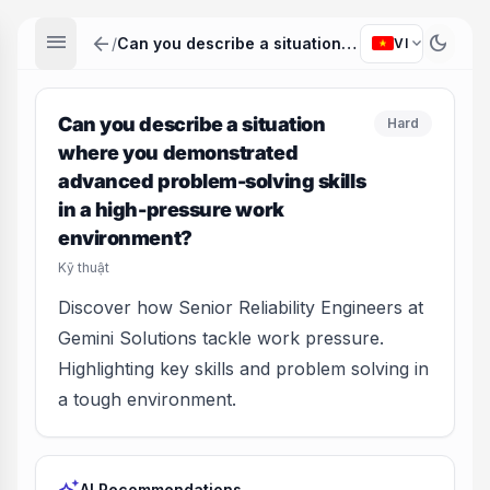
menu
arrow_back
dark_mode
expand_more
/
Can you describe a situation where you demonstrated advanced problem-solving skills in a high-pressure work environment?
VI
Can you describe a situation
Hard
where you demonstrated
advanced problem-solving skills
in a high-pressure work
environment?
Kỹ thuật
Discover how Senior Reliability Engineers at
Gemini Solutions tackle work pressure.
Highlighting key skills and problem solving in
a tough environment.
AI Recommendations