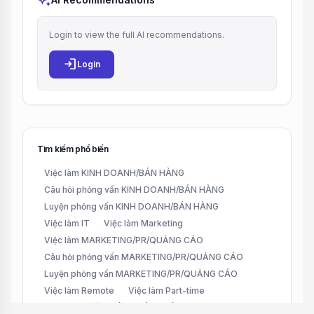
auto_awesome
Login to view the full AI recommendations.
login
Login
Tìm kiếm phổ biến
Việc làm KINH DOANH/BÁN HÀNG
Câu hỏi phỏng vấn KINH DOANH/BÁN HÀNG
Luyện phỏng vấn KINH DOANH/BÁN HÀNG
Việc làm IT
Việc làm Marketing
Việc làm MARKETING/PR/QUẢNG CÁO
Câu hỏi phỏng vấn MARKETING/PR/QUẢNG CÁO
Luyện phỏng vấn MARKETING/PR/QUẢNG CÁO
Việc làm Remote
Việc làm Part-time
Việc làm CHĂM SÓC KHÁCH HÀNG (CUSTOMER