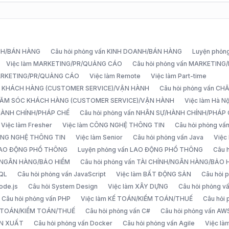
ANH/BÁN HÀNG
Câu hỏi phỏng vấn KINH DOANH/BÁN HÀNG
Luyện phỏn
Việc làm MARKETING/PR/QUẢNG CÁO
Câu hỏi phỏng vấn MARKETIN
MARKETING/PR/QUẢNG CÁO
Việc làm Remote
Việc làm Part-time
C KHÁCH HÀNG (CUSTOMER SERVICE)/VẬN HÀNH
Câu hỏi phỏng vấn 
CHĂM SÓC KHÁCH HÀNG (CUSTOMER SERVICE)/VẬN HÀNH
Việc làm Hà Nộ
/HÀNH CHÍNH/PHÁP CHẾ
Câu hỏi phỏng vấn NHÂN SỰ/HÀNH CHÍNH/PHÁP
Việc làm Fresher
Việc làm CÔNG NGHỆ THÔNG TIN
Câu hỏi phỏng v
ÔNG NGHỆ THÔNG TIN
Việc làm Senior
Câu hỏi phỏng vấn Java
Việc
 LAO ĐỘNG PHỔ THÔNG
Luyện phỏng vấn LAO ĐỘNG PHỔ THÔNG
Câu 
H/NGÂN HÀNG/BẢO HIỂM
Câu hỏi phỏng vấn TÀI CHÍNH/NGÂN HÀNG/BẢO 
SQL
Câu hỏi phỏng vấn JavaScript
Việc làm BẤT ĐỘNG SẢN
Câu hỏi
ode.js
Câu hỏi System Design
Việc làm XÂY DỰNG
Câu hỏi phỏng 
Câu hỏi phỏng vấn PHP
Việc làm KẾ TOÁN/KIỂM TOÁN/THUẾ
Câu hỏi
Ế TOÁN/KIỂM TOÁN/THUẾ
Câu hỏi phỏng vấn C#
Câu hỏi phỏng vấn AW
ẢN XUẤT
Câu hỏi phỏng vấn Docker
Câu hỏi phỏng vấn Agile
Việc l