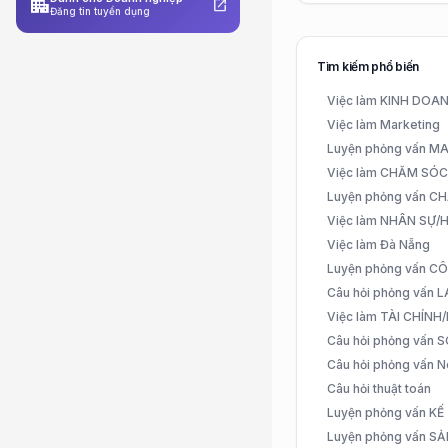
apartment
open_in_new
Đăng tin tuyển dụng
Tìm kiếm phổ biến
Việc làm KINH DO
Việc làm Marketing
Luyện phỏng vấn 
Việc làm CHĂM SÓ
Luyện phỏng vấn 
Việc làm NHÂN SỰ
Việc làm Đà Nẵng
Luyện phỏng vấn C
Câu hỏi phỏng vấn
Việc làm TÀI CHÍN
Câu hỏi phỏng vấn 
Câu hỏi phỏng vấn N
Câu hỏi thuật toán
Luyện phỏng vấn K
Luyện phỏng vấn S