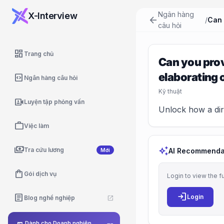
Ngân hàng
X-Interview
arrow_back
/
câu hỏi
dashboard
Trang chủ
Can you prov
elaborating
code_blocks
Ngân hàng câu hỏi
Kỹ thuật
video_camera_front
Luyện tập phỏng vấn
Unlock how a dire
work
Việc làm
payments
auto_awesome
Tra cứu lương
AI Recommenda
Mới
shopping_bag
Gói dịch vụ
Login to view the f
login
article
Login
Blog nghề nghiệp
open_in_new
Dành cho Doanh nghiệp