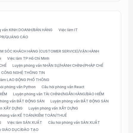
g vấn KINH DOANH/BÁN HÀNG
Việc làm IT
G/PR/QUẢNG CÁO
CHĂM SÓC KHÁCH HÀNG (CUSTOMER SERVICE)/VẬN HÀNH
i
Việc làm TP Hồ Chí Minh
 CHẾ
Luyện phỏng vấn NHÂN SỰ/HÀNH CHÍNH/PHÁP CHẾ
ấn CÔNG NGHỆ THÔNG TIN
 làm LAO ĐỘNG PHỔ THÔNG
hỏi phỏng vấn Python
Câu hỏi phỏng vấn React
HIỂM
Luyện phỏng vấn TÀI CHÍNH/NGÂN HÀNG/BẢO HIỂM
 phỏng vấn BẤT ĐỘNG SẢN
Luyện phỏng vấn BẤT ĐỘNG SẢN
vấn XÂY DỰNG
Luyện phỏng vấn XÂY DỰNG
 phỏng vấn KẾ TOÁN/KIỂM TOÁN/THUẾ
S
Việc làm SẢN XUẤT
Câu hỏi phỏng vấn SẢN XUẤT
àm GIÁO DỤC/ĐÀO TẠO