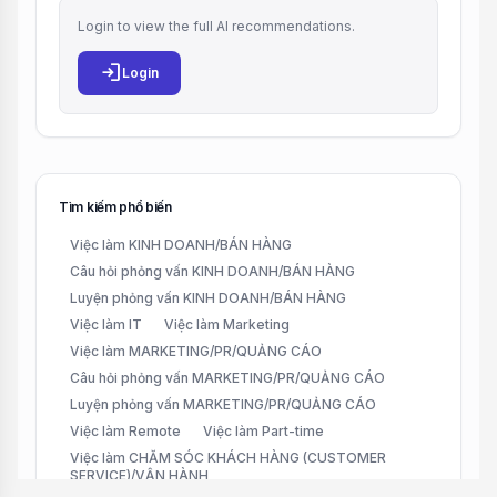
Login to view the full AI recommendations.
login
Login
Tìm kiếm phổ biến
Việc làm KINH DOANH/BÁN HÀNG
Câu hỏi phỏng vấn KINH DOANH/BÁN HÀNG
Luyện phỏng vấn KINH DOANH/BÁN HÀNG
Việc làm IT
Việc làm Marketing
Việc làm MARKETING/PR/QUẢNG CÁO
Câu hỏi phỏng vấn MARKETING/PR/QUẢNG CÁO
Luyện phỏng vấn MARKETING/PR/QUẢNG CÁO
Việc làm Remote
Việc làm Part-time
Việc làm CHĂM SÓC KHÁCH HÀNG (CUSTOMER
SERVICE)/VẬN HÀNH