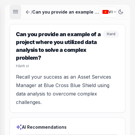
menu
arrow_back
dark_mode
expand_more
/
Can you provide an example of a project where you utilized data analysis to solve a complex problem?
VI
Can you provide an example of a
Hard
project where you utilized data
analysis to solve a complex
problem?
Hành vi
Recall your success as an Asset Services
Manager at Blue Cross Blue Shield using
data analysis to overcome complex
challenges.
auto_awesome
AI Recommendations