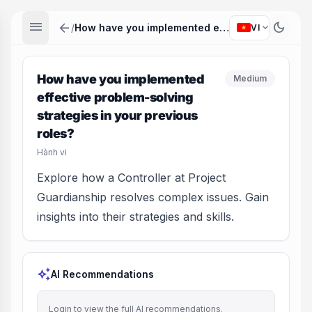
menu
arrow_back
dark_mode
expand_more
/
How have you implemented effective problem-solving strategies in your previous roles?
VI
How have you implemented
Medium
effective problem-solving
strategies in your previous
roles?
Hành vi
Explore how a Controller at Project
Guardianship resolves complex issues. Gain
insights into their strategies and skills.
auto_awesome
AI Recommendations
Login to view the full AI recommendations.