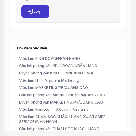
login
Login
Tìm kiếm phổ biến
Việc làm KINH DOANH/BÁN HÀNG
Câu hỏi phỏng vấn KINH DOANH/BÁN HÀNG
Luyện phỏng vấn KINH DOANH/BÁN HÀNG
Việc làm IT
Việc làm Marketing
Việc làm MARKETING/PR/QUẢNG CÁO
Câu hỏi phỏng vấn MARKETING/PR/QUẢNG CÁO
Luyện phỏng vấn MARKETING/PR/QUẢNG CÁO
Việc làm Remote
Việc làm Part-time
Việc làm CHĂM SÓC KHÁCH HÀNG (CUSTOMER
SERVICE)/VẬN HÀNH
Câu hỏi phỏng vấn CHĂM SÓC KHÁCH HÀNG
(CUSTOMER SERVICE)/VẬN HÀNH