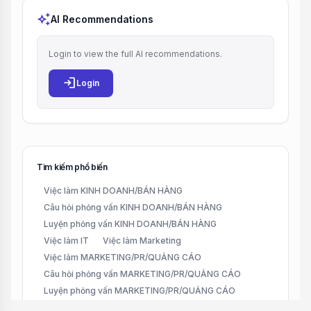
auto_awesome
AI Recommendations
Login to view the full AI recommendations.
login
Login
Tìm kiếm phổ biến
Việc làm KINH DOANH/BÁN HÀNG
Câu hỏi phỏng vấn KINH DOANH/BÁN HÀNG
Luyện phỏng vấn KINH DOANH/BÁN HÀNG
Việc làm IT
Việc làm Marketing
Việc làm MARKETING/PR/QUẢNG CÁO
Câu hỏi phỏng vấn MARKETING/PR/QUẢNG CÁO
Luyện phỏng vấn MARKETING/PR/QUẢNG CÁO
Việc làm Remote
Việc làm Part-time