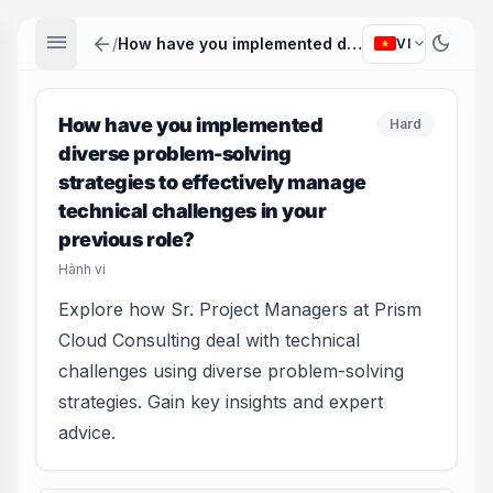
menu
arrow_back
dark_mode
expand_more
/
How have you implemented diverse problem-solving strategies to effectively manage technical challenges in your previous role?
VI
How have you implemented
Hard
diverse problem-solving
strategies to effectively manage
technical challenges in your
previous role?
Hành vi
Explore how Sr. Project Managers at Prism
Cloud Consulting deal with technical
challenges using diverse problem-solving
strategies. Gain key insights and expert
advice.