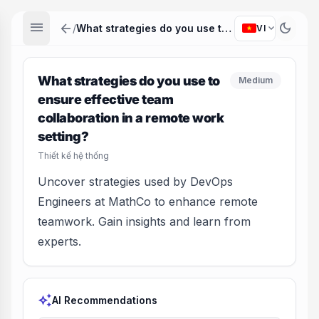
menu
arrow_back
dark_mode
expand_more
/
What strategies do you use to ensure effective team collaboration in a remote work setting?
VI
What strategies do you use to
Medium
ensure effective team
collaboration in a remote work
setting?
Thiết kế hệ thống
Uncover strategies used by DevOps
Engineers at MathCo to enhance remote
teamwork. Gain insights and learn from
experts.
auto_awesome
AI Recommendations