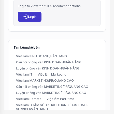
Login to view the full AI recommendations.
login
Login
Tìm kiếm phổ biến
Việc làm KINH DOANH/BÁN HÀNG
Câu hỏi phỏng vấn KINH DOANH/BÁN HÀNG
Luyện phỏng vấn KINH DOANH/BÁN HÀNG
Việc làm IT
Việc làm Marketing
Việc làm MARKETING/PR/QUẢNG CÁO
Câu hỏi phỏng vấn MARKETING/PR/QUẢNG CÁO
Luyện phỏng vấn MARKETING/PR/QUẢNG CÁO
Việc làm Remote
Việc làm Part-time
Việc làm CHĂM SÓC KHÁCH HÀNG (CUSTOMER
SERVICE)/VẬN HÀNH