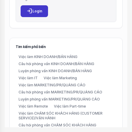
login
Login
Tìm kiếm phổ biến
Việc làm KINH DOANH/BÁN HÀNG
Câu hỏi phỏng vấn KINH DOANH/BÁN HÀNG
Luyện phỏng vấn KINH DOANH/BÁN HÀNG
Việc làm IT
Việc làm Marketing
Việc làm MARKETING/PR/QUẢNG CÁO
Câu hỏi phỏng vấn MARKETING/PR/QUẢNG CÁO
Luyện phỏng vấn MARKETING/PR/QUẢNG CÁO
Việc làm Remote
Việc làm Part-time
Việc làm CHĂM SÓC KHÁCH HÀNG (CUSTOMER
SERVICE)/VẬN HÀNH
Câu hỏi phỏng vấn CHĂM SÓC KHÁCH HÀNG
(CUSTOMER SERVICE)/VẬN HÀNH