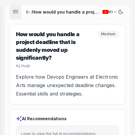
menu
arrow_back
dark_mode
expand_more
/
How would you handle a project deadline that is suddenly moved up significantly?
VI
How would you handle a
Medium
project deadline that is
suddenly moved up
significantly?
Kỹ thuật
Explore how Devops Engineers at Electronic
Arts manage unexpected deadline changes.
Essential skills and strategies.
auto_awesome
AI Recommendations
Login to view the full AI recommendations.