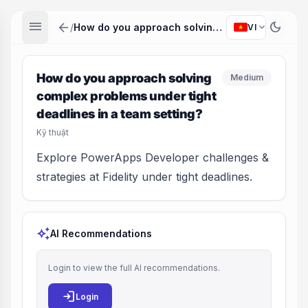
menu
arrow_back
dark_mode
expand_more
/
How do you approach solving complex problems under tight deadlines in a team setting?
VI
How do you approach solving
Medium
complex problems under tight
deadlines in a team setting?
Kỹ thuật
Explore PowerApps Developer challenges &
strategies at Fidelity under tight deadlines.
auto_awesome
AI Recommendations
Login to view the full AI recommendations.
login
Login