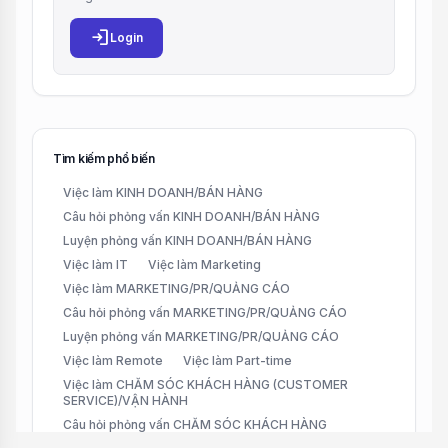
login
Login
Tìm kiếm phổ biến
Việc làm KINH DOANH/BÁN HÀNG
Câu hỏi phỏng vấn KINH DOANH/BÁN HÀNG
Luyện phỏng vấn KINH DOANH/BÁN HÀNG
Việc làm IT
Việc làm Marketing
Việc làm MARKETING/PR/QUẢNG CÁO
Câu hỏi phỏng vấn MARKETING/PR/QUẢNG CÁO
Luyện phỏng vấn MARKETING/PR/QUẢNG CÁO
Việc làm Remote
Việc làm Part-time
Việc làm CHĂM SÓC KHÁCH HÀNG (CUSTOMER
SERVICE)/VẬN HÀNH
Câu hỏi phỏng vấn CHĂM SÓC KHÁCH HÀNG
(CUSTOMER SERVICE)/VẬN HÀNH