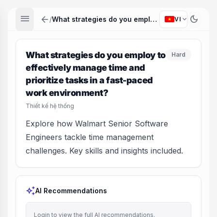
menu
arrow_back
dark_mode
expand_more
/
What strategies do you employ to effectively manage time and prioritize tasks in a fast-paced work environment?
VI
What strategies do you employ to
Hard
effectively manage time and
prioritize tasks in a fast-paced
work environment?
Thiết kế hệ thống
Explore how Walmart Senior Software
Engineers tackle time management
challenges. Key skills and insights included.
auto_awesome
AI Recommendations
Login to view the full AI recommendations.