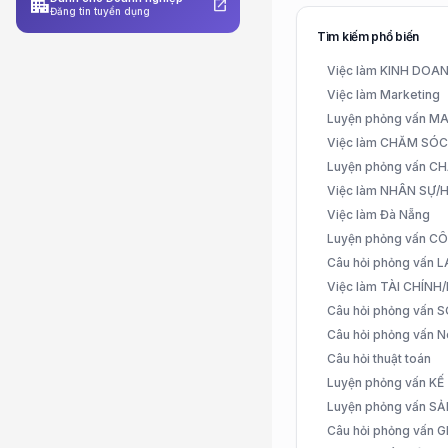
apartment
open_in_new
Đăng tin tuyển dụng
Tìm kiếm phổ biến
Việc làm KINH DO
Việc làm Marketing
Luyện phỏng vấn 
Việc làm CHĂM SÓ
Luyện phỏng vấn 
Việc làm NHÂN SỰ
Việc làm Đà Nẵng
Luyện phỏng vấn C
Câu hỏi phỏng vấn
Việc làm TÀI CHÍN
Câu hỏi phỏng vấn 
Câu hỏi phỏng vấn N
Câu hỏi thuật toán
Luyện phỏng vấn K
Luyện phỏng vấn S
Câu hỏi phỏng vấn