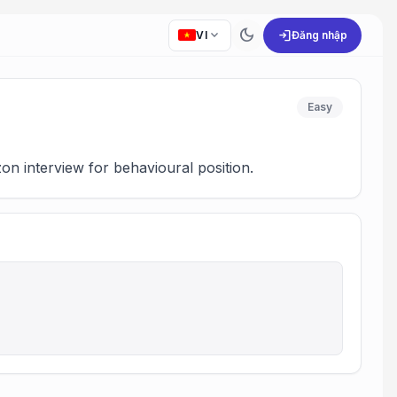
dark_mode
expand_more
login
VI
Đăng nhập
Easy
n interview for behavioural position.