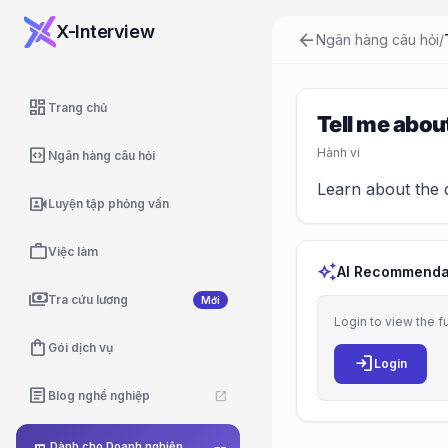
X-Interview
arrow_back
Ngân hàng câu hỏi
/
dashboard
Trang chủ
Tell me abou
code_blocks
Hành vi
Ngân hàng câu hỏi
Learn about the 
video_camera_front
Luyện tập phỏng vấn
work
Việc làm
auto_awesome
AI Recommenda
payments
Tra cứu lương
Mới
Login to view the f
shopping_bag
Gói dịch vụ
login
Login
article
Blog nghề nghiệp
open_in_new
Dành cho Doanh nghiệp