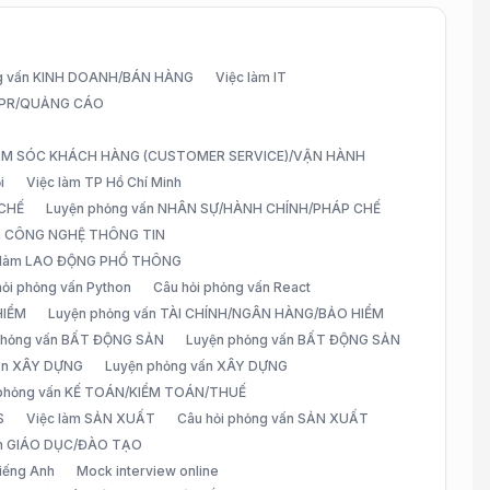
g vấn KINH DOANH/BÁN HÀNG
Việc làm IT
G/PR/QUẢNG CÁO
CHĂM SÓC KHÁCH HÀNG (CUSTOMER SERVICE)/VẬN HÀNH
i
Việc làm TP Hồ Chí Minh
 CHẾ
Luyện phỏng vấn NHÂN SỰ/HÀNH CHÍNH/PHÁP CHẾ
ấn CÔNG NGHỆ THÔNG TIN
 làm LAO ĐỘNG PHỔ THÔNG
hỏi phỏng vấn Python
Câu hỏi phỏng vấn React
HIỂM
Luyện phỏng vấn TÀI CHÍNH/NGÂN HÀNG/BẢO HIỂM
 phỏng vấn BẤT ĐỘNG SẢN
Luyện phỏng vấn BẤT ĐỘNG SẢN
vấn XÂY DỰNG
Luyện phỏng vấn XÂY DỰNG
 phỏng vấn KẾ TOÁN/KIỂM TOÁN/THUẾ
S
Việc làm SẢN XUẤT
Câu hỏi phỏng vấn SẢN XUẤT
àm GIÁO DỤC/ĐÀO TẠO
iếng Anh
Mock interview online