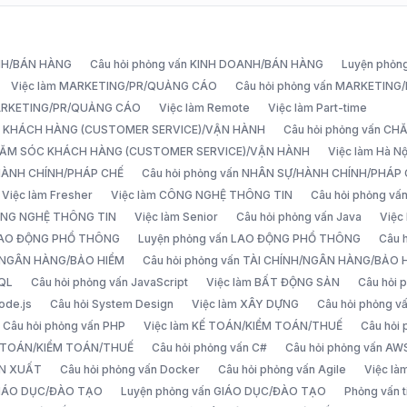
ANH/BÁN HÀNG
Câu hỏi phỏng vấn KINH DOANH/BÁN HÀNG
Luyện phỏn
Việc làm MARKETING/PR/QUẢNG CÁO
Câu hỏi phỏng vấn MARKETIN
MARKETING/PR/QUẢNG CÁO
Việc làm Remote
Việc làm Part-time
C KHÁCH HÀNG (CUSTOMER SERVICE)/VẬN HÀNH
Câu hỏi phỏng vấn 
CHĂM SÓC KHÁCH HÀNG (CUSTOMER SERVICE)/VẬN HÀNH
Việc làm Hà Nộ
/HÀNH CHÍNH/PHÁP CHẾ
Câu hỏi phỏng vấn NHÂN SỰ/HÀNH CHÍNH/PHÁP
Việc làm Fresher
Việc làm CÔNG NGHỆ THÔNG TIN
Câu hỏi phỏng v
ÔNG NGHỆ THÔNG TIN
Việc làm Senior
Câu hỏi phỏng vấn Java
Việc
 LAO ĐỘNG PHỔ THÔNG
Luyện phỏng vấn LAO ĐỘNG PHỔ THÔNG
Câu 
H/NGÂN HÀNG/BẢO HIỂM
Câu hỏi phỏng vấn TÀI CHÍNH/NGÂN HÀNG/BẢO 
SQL
Câu hỏi phỏng vấn JavaScript
Việc làm BẤT ĐỘNG SẢN
Câu hỏi
ode.js
Câu hỏi System Design
Việc làm XÂY DỰNG
Câu hỏi phỏng 
Câu hỏi phỏng vấn PHP
Việc làm KẾ TOÁN/KIỂM TOÁN/THUẾ
Câu hỏi
Ế TOÁN/KIỂM TOÁN/THUẾ
Câu hỏi phỏng vấn C#
Câu hỏi phỏng vấn AW
ẢN XUẤT
Câu hỏi phỏng vấn Docker
Câu hỏi phỏng vấn Agile
Việc l
 GIÁO DỤC/ĐÀO TẠO
Luyện phỏng vấn GIÁO DỤC/ĐÀO TẠO
Phỏng vấn t