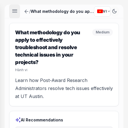
menu
arrow_back
dark_mode
expand_more
/
What methodology do you apply to effectively troubleshoot and resolve technical issues in your projects?
VI
What methodology do you
Medium
apply to effectively
troubleshoot and resolve
technical issues in your
projects?
Hành vi
Learn how Post-Award Research
Administrators resolve tech issues effectively
at UT Austin.
auto_awesome
AI Recommendations