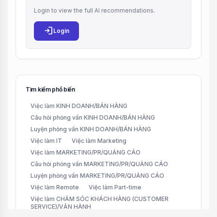
Login to view the full AI recommendations.
login
Login
Tìm kiếm phổ biến
Việc làm KINH DOANH/BÁN HÀNG
Câu hỏi phỏng vấn KINH DOANH/BÁN HÀNG
Luyện phỏng vấn KINH DOANH/BÁN HÀNG
Việc làm IT
Việc làm Marketing
Việc làm MARKETING/PR/QUẢNG CÁO
Câu hỏi phỏng vấn MARKETING/PR/QUẢNG CÁO
Luyện phỏng vấn MARKETING/PR/QUẢNG CÁO
Việc làm Remote
Việc làm Part-time
Việc làm CHĂM SÓC KHÁCH HÀNG (CUSTOMER
SERVICE)/VẬN HÀNH