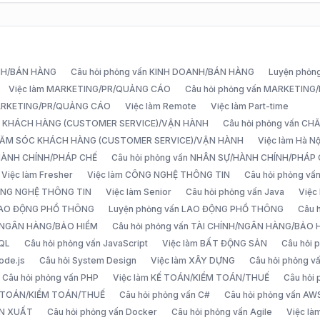
ANH/BÁN HÀNG
Câu hỏi phỏng vấn KINH DOANH/BÁN HÀNG
Luyện phỏn
Việc làm MARKETING/PR/QUẢNG CÁO
Câu hỏi phỏng vấn MARKETIN
MARKETING/PR/QUẢNG CÁO
Việc làm Remote
Việc làm Part-time
C KHÁCH HÀNG (CUSTOMER SERVICE)/VẬN HÀNH
Câu hỏi phỏng vấn 
CHĂM SÓC KHÁCH HÀNG (CUSTOMER SERVICE)/VẬN HÀNH
Việc làm Hà Nộ
/HÀNH CHÍNH/PHÁP CHẾ
Câu hỏi phỏng vấn NHÂN SỰ/HÀNH CHÍNH/PHÁP
Việc làm Fresher
Việc làm CÔNG NGHỆ THÔNG TIN
Câu hỏi phỏng v
ÔNG NGHỆ THÔNG TIN
Việc làm Senior
Câu hỏi phỏng vấn Java
Việc
 LAO ĐỘNG PHỔ THÔNG
Luyện phỏng vấn LAO ĐỘNG PHỔ THÔNG
Câu 
H/NGÂN HÀNG/BẢO HIỂM
Câu hỏi phỏng vấn TÀI CHÍNH/NGÂN HÀNG/BẢO 
SQL
Câu hỏi phỏng vấn JavaScript
Việc làm BẤT ĐỘNG SẢN
Câu hỏi
ode.js
Câu hỏi System Design
Việc làm XÂY DỰNG
Câu hỏi phỏng 
Câu hỏi phỏng vấn PHP
Việc làm KẾ TOÁN/KIỂM TOÁN/THUẾ
Câu hỏi
Ế TOÁN/KIỂM TOÁN/THUẾ
Câu hỏi phỏng vấn C#
Câu hỏi phỏng vấn AW
ẢN XUẤT
Câu hỏi phỏng vấn Docker
Câu hỏi phỏng vấn Agile
Việc l