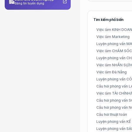
apartment
open_in_new
Đăng tin tuyển dụng
Tìm kiếm phổ biến
Việc làm KINH DO
Việc làm Marketing
Luyện phỏng vấn 
Việc làm CHĂM SÓ
Luyện phỏng vấn 
Việc làm NHÂN SỰ
Việc làm Đà Nẵng
Luyện phỏng vấn C
Câu hỏi phỏng vấn
Việc làm TÀI CHÍN
Câu hỏi phỏng vấn 
Câu hỏi phỏng vấn N
Câu hỏi thuật toán
Luyện phỏng vấn K
Luyện phỏng vấn S