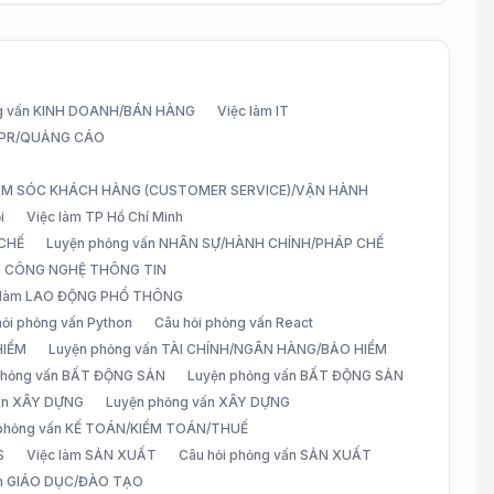
g vấn KINH DOANH/BÁN HÀNG
Việc làm IT
G/PR/QUẢNG CÁO
CHĂM SÓC KHÁCH HÀNG (CUSTOMER SERVICE)/VẬN HÀNH
i
Việc làm TP Hồ Chí Minh
 CHẾ
Luyện phỏng vấn NHÂN SỰ/HÀNH CHÍNH/PHÁP CHẾ
ấn CÔNG NGHỆ THÔNG TIN
 làm LAO ĐỘNG PHỔ THÔNG
hỏi phỏng vấn Python
Câu hỏi phỏng vấn React
HIỂM
Luyện phỏng vấn TÀI CHÍNH/NGÂN HÀNG/BẢO HIỂM
 phỏng vấn BẤT ĐỘNG SẢN
Luyện phỏng vấn BẤT ĐỘNG SẢN
vấn XÂY DỰNG
Luyện phỏng vấn XÂY DỰNG
 phỏng vấn KẾ TOÁN/KIỂM TOÁN/THUẾ
S
Việc làm SẢN XUẤT
Câu hỏi phỏng vấn SẢN XUẤT
àm GIÁO DỤC/ĐÀO TẠO