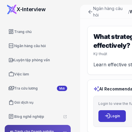
Ngân hàng câu
X-Interview
arrow_back
/
hỏi
dashboard
Trang chủ
What strateg
effectively?
code_blocks
Ngân hàng câu hỏi
Kỹ thuật
video_camera_front
Luyện tập phỏng vấn
Learn effective st
work
Việc làm
payments
auto_awesome
Tra cứu lương
AI Recommenda
Mới
shopping_bag
Gói dịch vụ
Login to view the f
login
article
Login
Blog nghề nghiệp
open_in_new
Dành cho Doanh nghiệp