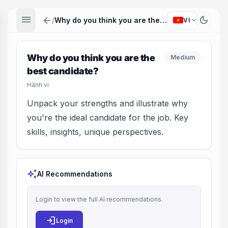
menu
arrow_back
dark_mode
expand_more
/
Why do you think you are the best candidate?
VI
Why do you think you are the
Medium
best candidate?
Hành vi
Unpack your strengths and illustrate why
you're the ideal candidate for the job. Key
skills, insights, unique perspectives.
auto_awesome
AI Recommendations
Login to view the full AI recommendations.
login
Login