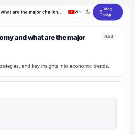
Đăng
dark_mode
expand_more
login
How do you evaluate the current state of the global economy and what are the major challenges it is facing?
VI
nhập
nomy and what are the major
Hard
rategies, and key insights into economic trends.