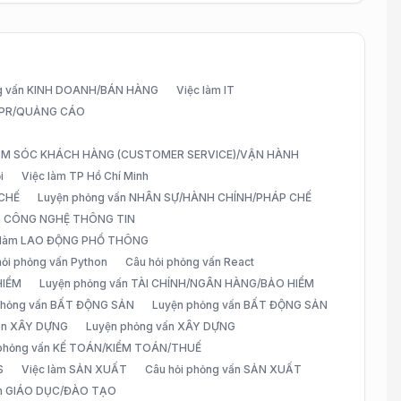
g vấn KINH DOANH/BÁN HÀNG
Việc làm IT
G/PR/QUẢNG CÁO
CHĂM SÓC KHÁCH HÀNG (CUSTOMER SERVICE)/VẬN HÀNH
i
Việc làm TP Hồ Chí Minh
 CHẾ
Luyện phỏng vấn NHÂN SỰ/HÀNH CHÍNH/PHÁP CHẾ
ấn CÔNG NGHỆ THÔNG TIN
 làm LAO ĐỘNG PHỔ THÔNG
hỏi phỏng vấn Python
Câu hỏi phỏng vấn React
HIỂM
Luyện phỏng vấn TÀI CHÍNH/NGÂN HÀNG/BẢO HIỂM
 phỏng vấn BẤT ĐỘNG SẢN
Luyện phỏng vấn BẤT ĐỘNG SẢN
vấn XÂY DỰNG
Luyện phỏng vấn XÂY DỰNG
 phỏng vấn KẾ TOÁN/KIỂM TOÁN/THUẾ
S
Việc làm SẢN XUẤT
Câu hỏi phỏng vấn SẢN XUẤT
àm GIÁO DỤC/ĐÀO TẠO