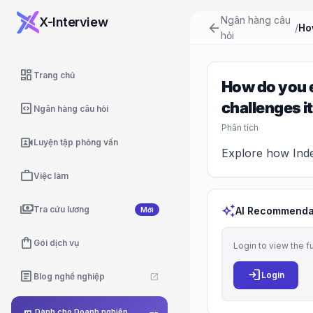
Ngân hàng câu
X-Interview
arrow_back
/
hỏi
dashboard
Trang chủ
How do you e
challenges it
code_blocks
Ngân hàng câu hỏi
Phân tích
video_camera_front
Luyện tập phỏng vấn
Explore how Indee
work
Việc làm
payments
auto_awesome
Tra cứu lương
AI Recommenda
Mới
shopping_bag
Gói dịch vụ
Login to view the f
login
article
Login
Blog nghề nghiệp
open_in_new
Dành cho Doanh nghiệp