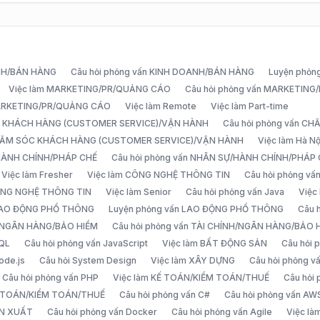
ANH/BÁN HÀNG
Câu hỏi phỏng vấn KINH DOANH/BÁN HÀNG
Luyện phỏn
Việc làm MARKETING/PR/QUẢNG CÁO
Câu hỏi phỏng vấn MARKETIN
MARKETING/PR/QUẢNG CÁO
Việc làm Remote
Việc làm Part-time
C KHÁCH HÀNG (CUSTOMER SERVICE)/VẬN HÀNH
Câu hỏi phỏng vấn 
CHĂM SÓC KHÁCH HÀNG (CUSTOMER SERVICE)/VẬN HÀNH
Việc làm Hà Nộ
/HÀNH CHÍNH/PHÁP CHẾ
Câu hỏi phỏng vấn NHÂN SỰ/HÀNH CHÍNH/PHÁP
Việc làm Fresher
Việc làm CÔNG NGHỆ THÔNG TIN
Câu hỏi phỏng v
ÔNG NGHỆ THÔNG TIN
Việc làm Senior
Câu hỏi phỏng vấn Java
Việc
 LAO ĐỘNG PHỔ THÔNG
Luyện phỏng vấn LAO ĐỘNG PHỔ THÔNG
Câu 
H/NGÂN HÀNG/BẢO HIỂM
Câu hỏi phỏng vấn TÀI CHÍNH/NGÂN HÀNG/BẢO 
SQL
Câu hỏi phỏng vấn JavaScript
Việc làm BẤT ĐỘNG SẢN
Câu hỏi
ode.js
Câu hỏi System Design
Việc làm XÂY DỰNG
Câu hỏi phỏng 
Câu hỏi phỏng vấn PHP
Việc làm KẾ TOÁN/KIỂM TOÁN/THUẾ
Câu hỏi
Ế TOÁN/KIỂM TOÁN/THUẾ
Câu hỏi phỏng vấn C#
Câu hỏi phỏng vấn AW
ẢN XUẤT
Câu hỏi phỏng vấn Docker
Câu hỏi phỏng vấn Agile
Việc l