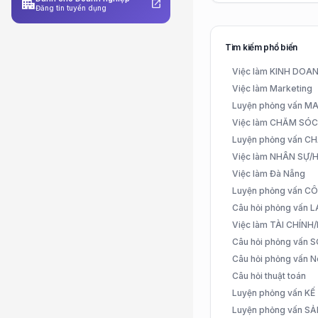
apartment
open_in_new
Đăng tin tuyển dụng
Tìm kiếm phổ biến
Việc làm KINH DO
Việc làm Marketing
Luyện phỏng vấn 
Việc làm CHĂM SÓ
Luyện phỏng vấn 
Việc làm NHÂN SỰ
Việc làm Đà Nẵng
Luyện phỏng vấn C
Câu hỏi phỏng vấn
Việc làm TÀI CHÍN
Câu hỏi phỏng vấn 
Câu hỏi phỏng vấn N
Câu hỏi thuật toán
Luyện phỏng vấn K
Luyện phỏng vấn S