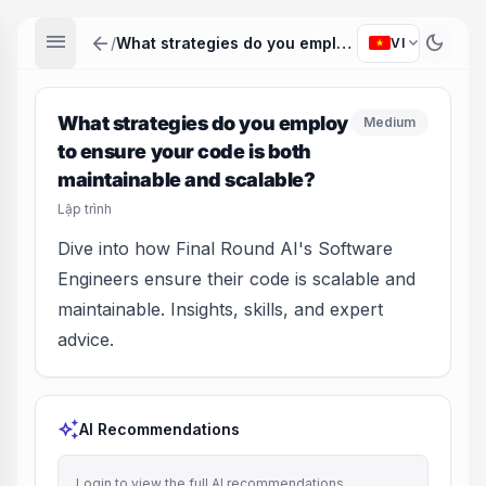
menu
arrow_back
dark_mode
expand_more
/
What strategies do you employ to ensure your code is both maintainable and scalable?
VI
What strategies do you employ
Medium
to ensure your code is both
maintainable and scalable?
Lập trình
Dive into how Final Round AI's Software
Engineers ensure their code is scalable and
maintainable. Insights, skills, and expert
advice.
auto_awesome
AI Recommendations
Login to view the full AI recommendations.