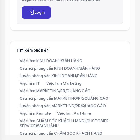
login
Login
Tìm kiếm phổ biến
Việc làm KINH DOANH/BÁN HÀNG
Câu hỏi phỏng vấn KINH DOANH/BÁN HÀNG
Luyện phỏng vấn KINH DOANH/BÁN HÀNG
Việc làm IT
Việc làm Marketing
Việc làm MARKETING/PR/QUẢNG CÁO
Câu hỏi phỏng vấn MARKETING/PR/QUẢNG CÁO
Luyện phỏng vấn MARKETING/PR/QUẢNG CÁO
Việc làm Remote
Việc làm Part-time
Việc làm CHĂM SÓC KHÁCH HÀNG (CUSTOMER
SERVICE)/VẬN HÀNH
Câu hỏi phỏng vấn CHĂM SÓC KHÁCH HÀNG
(CUSTOMER SERVICE)/VẬN HÀNH