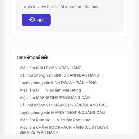
Login to view the full AI recommendations.
login
Login
Tìm kiếm phổ biến
Việc làm KINH DOANH/BÁN HÀNG
Câu hỏi phỏng vấn KINH DOANH/BÁN HÀNG
Luyện phỏng vấn KINH DOANH/BÁN HÀNG
Việc làm IT
Việc làm Marketing
Việc làm MARKETING/PR/QUẢNG CÁO
Câu hỏi phỏng vấn MARKETING/PR/QUẢNG CÁO
Luyện phỏng vấn MARKETING/PR/QUẢNG CÁO
Việc làm Remote
Việc làm Part-time
Việc làm CHĂM SÓC KHÁCH HÀNG (CUSTOMER
SERVICE)/VẬN HÀNH