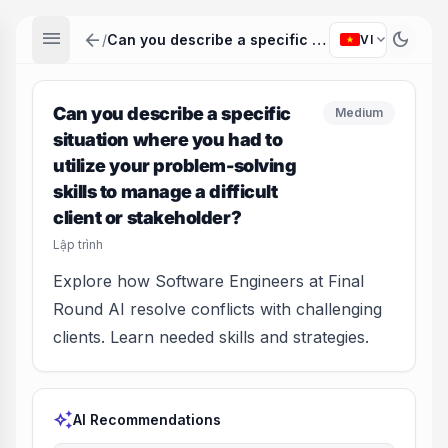
menu
arrow_back
dark_mode
expand_more
/
Can you describe a specific situation where you had to utilize your problem-solving skills to manage a difficult client or stakeholder?
VI
Can you describe a specific
Medium
situation where you had to
utilize your problem-solving
skills to manage a difficult
client or stakeholder?
Lập trình
Explore how Software Engineers at Final
Round AI resolve conflicts with challenging
clients. Learn needed skills and strategies.
auto_awesome
AI Recommendations