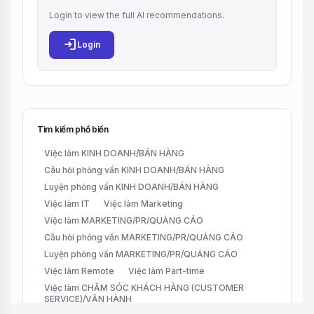
Login to view the full AI recommendations.
login
Login
Tìm kiếm phổ biến
Việc làm KINH DOANH/BÁN HÀNG
Câu hỏi phỏng vấn KINH DOANH/BÁN HÀNG
Luyện phỏng vấn KINH DOANH/BÁN HÀNG
Việc làm IT
Việc làm Marketing
Việc làm MARKETING/PR/QUẢNG CÁO
Câu hỏi phỏng vấn MARKETING/PR/QUẢNG CÁO
Luyện phỏng vấn MARKETING/PR/QUẢNG CÁO
Việc làm Remote
Việc làm Part-time
Việc làm CHĂM SÓC KHÁCH HÀNG (CUSTOMER
SERVICE)/VẬN HÀNH