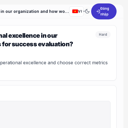
Đăng
dark_mode
expand_more
login
What strategies would you implement to attain operational excellence in our organization and how would you identify the key metrics for success evaluation?
VI
nhập
al excellence in our
Hard
s for success evaluation?
erational excellence and choose correct metrics