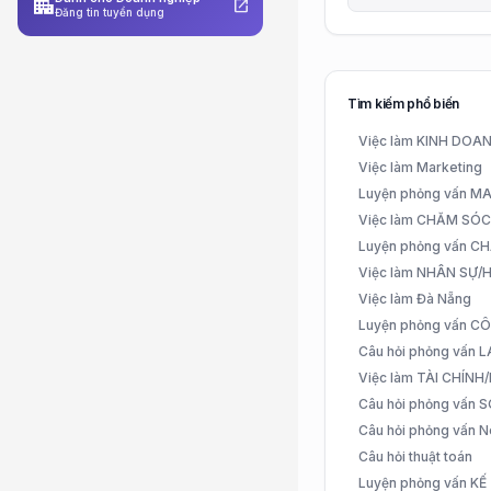
apartment
open_in_new
Đăng tin tuyển dụng
Tìm kiếm phổ biến
Việc làm KINH DO
Việc làm Marketing
Luyện phỏng vấn 
Việc làm CHĂM SÓ
Luyện phỏng vấn 
Việc làm NHÂN SỰ
Việc làm Đà Nẵng
Luyện phỏng vấn C
Câu hỏi phỏng vấn
Việc làm TÀI CHÍN
Câu hỏi phỏng vấn 
Câu hỏi phỏng vấn N
Câu hỏi thuật toán
Luyện phỏng vấn K