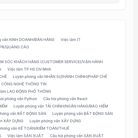
g vấn KINH DOANH/BÁN HÀNG
Việc làm IT
G/PR/QUẢNG CÁO
CHĂM SÓC KHÁCH HÀNG (CUSTOMER SERVICE)/VẬN HÀNH
i
Việc làm TP Hồ Chí Minh
 CHẾ
Luyện phỏng vấn NHÂN SỰ/HÀNH CHÍNH/PHÁP CHẾ
ấn CÔNG NGHỆ THÔNG TIN
 làm LAO ĐỘNG PHỔ THÔNG
hỏi phỏng vấn Python
Câu hỏi phỏng vấn React
HIỂM
Luyện phỏng vấn TÀI CHÍNH/NGÂN HÀNG/BẢO HIỂM
 phỏng vấn BẤT ĐỘNG SẢN
Luyện phỏng vấn BẤT ĐỘNG SẢN
vấn XÂY DỰNG
Luyện phỏng vấn XÂY DỰNG
 phỏng vấn KẾ TOÁN/KIỂM TOÁN/THUẾ
S
Việc làm SẢN XUẤT
Câu hỏi phỏng vấn SẢN XUẤT