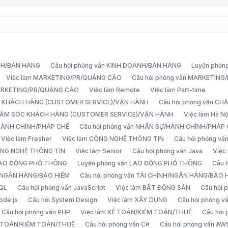
ANH/BÁN HÀNG
Câu hỏi phỏng vấn KINH DOANH/BÁN HÀNG
Luyện phỏn
Việc làm MARKETING/PR/QUẢNG CÁO
Câu hỏi phỏng vấn MARKETIN
MARKETING/PR/QUẢNG CÁO
Việc làm Remote
Việc làm Part-time
C KHÁCH HÀNG (CUSTOMER SERVICE)/VẬN HÀNH
Câu hỏi phỏng vấn 
CHĂM SÓC KHÁCH HÀNG (CUSTOMER SERVICE)/VẬN HÀNH
Việc làm Hà Nộ
/HÀNH CHÍNH/PHÁP CHẾ
Câu hỏi phỏng vấn NHÂN SỰ/HÀNH CHÍNH/PHÁP
Việc làm Fresher
Việc làm CÔNG NGHỆ THÔNG TIN
Câu hỏi phỏng v
ÔNG NGHỆ THÔNG TIN
Việc làm Senior
Câu hỏi phỏng vấn Java
Việc
 LAO ĐỘNG PHỔ THÔNG
Luyện phỏng vấn LAO ĐỘNG PHỔ THÔNG
Câu 
H/NGÂN HÀNG/BẢO HIỂM
Câu hỏi phỏng vấn TÀI CHÍNH/NGÂN HÀNG/BẢO 
SQL
Câu hỏi phỏng vấn JavaScript
Việc làm BẤT ĐỘNG SẢN
Câu hỏi
ode.js
Câu hỏi System Design
Việc làm XÂY DỰNG
Câu hỏi phỏng 
Câu hỏi phỏng vấn PHP
Việc làm KẾ TOÁN/KIỂM TOÁN/THUẾ
Câu hỏi
Ế TOÁN/KIỂM TOÁN/THUẾ
Câu hỏi phỏng vấn C#
Câu hỏi phỏng vấn AW