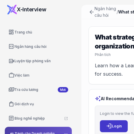
Ngân hàng
X-Interview
arrow_back
/
câu hỏi
dashboard
Trang chủ
What strateg
organization
code_blocks
Ngân hàng câu hỏi
Phân tích
video_camera_front
Luyện tập phỏng vấn
Learn how a Lean
for success.
work
Việc làm
payments
Tra cứu lương
Mới
auto_awesome
AI Recommenda
shopping_bag
Gói dịch vụ
Login to view the f
article
Blog nghề nghiệp
open_in_new
login
Login
Dành cho Doanh nghiệp