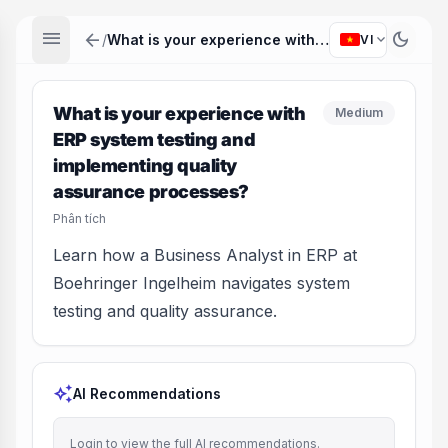
menu
arrow_back
dark_mode
expand_more
/
What is your experience with ERP system testing and implementing quality assurance processes?
VI
What is your experience with
Medium
ERP system testing and
implementing quality
assurance processes?
Phân tích
Learn how a Business Analyst in ERP at
Boehringer Ingelheim navigates system
testing and quality assurance.
auto_awesome
AI Recommendations
Login to view the full AI recommendations.