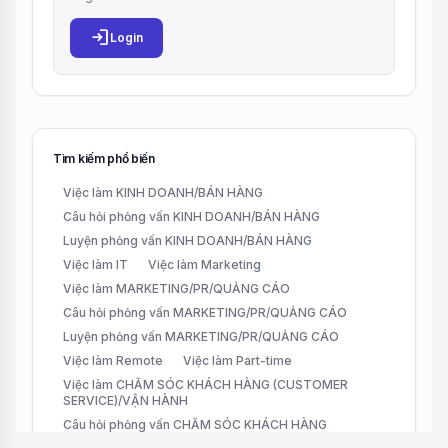
login
Login
Tìm kiếm phổ biến
Việc làm KINH DOANH/BÁN HÀNG
Câu hỏi phỏng vấn KINH DOANH/BÁN HÀNG
Luyện phỏng vấn KINH DOANH/BÁN HÀNG
Việc làm IT
Việc làm Marketing
Việc làm MARKETING/PR/QUẢNG CÁO
Câu hỏi phỏng vấn MARKETING/PR/QUẢNG CÁO
Luyện phỏng vấn MARKETING/PR/QUẢNG CÁO
Việc làm Remote
Việc làm Part-time
Việc làm CHĂM SÓC KHÁCH HÀNG (CUSTOMER
SERVICE)/VẬN HÀNH
Câu hỏi phỏng vấn CHĂM SÓC KHÁCH HÀNG
(CUSTOMER SERVICE)/VẬN HÀNH