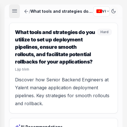
menu
arrow_back
dark_mode
expand_more
/
What tools and strategies do you utilize to set up deployment pipelines, ensure smooth rollouts, and facilitate potential rollbacks for your applications?
VI
What tools and strategies do you
Hard
utilize to set up deployment
pipelines, ensure smooth
rollouts, and facilitate potential
rollbacks for your applications?
Lập trình
Discover how Senior Backend Engineers at
Yalent manage application deployment
pipelines. Key strategies for smooth rollouts
and rollback.
AI Recommendations