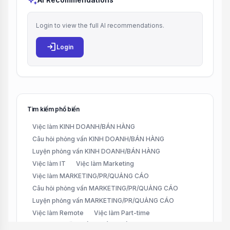
auto_awesome
Login to view the full AI recommendations.
login
Login
Tìm kiếm phổ biến
Việc làm KINH DOANH/BÁN HÀNG
Câu hỏi phỏng vấn KINH DOANH/BÁN HÀNG
Luyện phỏng vấn KINH DOANH/BÁN HÀNG
Việc làm IT
Việc làm Marketing
Việc làm MARKETING/PR/QUẢNG CÁO
Câu hỏi phỏng vấn MARKETING/PR/QUẢNG CÁO
Luyện phỏng vấn MARKETING/PR/QUẢNG CÁO
Việc làm Remote
Việc làm Part-time
Việc làm CHĂM SÓC KHÁCH HÀNG (CUSTOMER