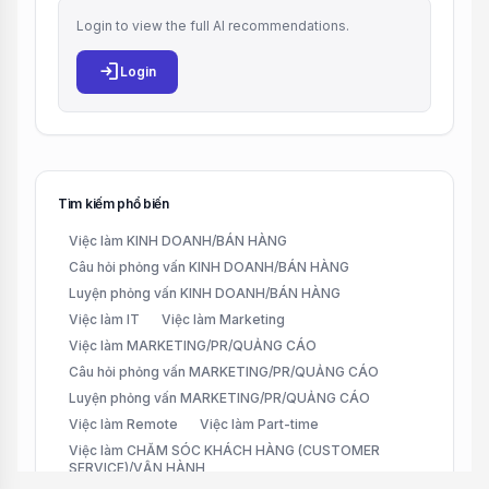
Login to view the full AI recommendations.
login
Login
Tìm kiếm phổ biến
Việc làm KINH DOANH/BÁN HÀNG
Câu hỏi phỏng vấn KINH DOANH/BÁN HÀNG
Luyện phỏng vấn KINH DOANH/BÁN HÀNG
Việc làm IT
Việc làm Marketing
Việc làm MARKETING/PR/QUẢNG CÁO
Câu hỏi phỏng vấn MARKETING/PR/QUẢNG CÁO
Luyện phỏng vấn MARKETING/PR/QUẢNG CÁO
Việc làm Remote
Việc làm Part-time
Việc làm CHĂM SÓC KHÁCH HÀNG (CUSTOMER
SERVICE)/VẬN HÀNH