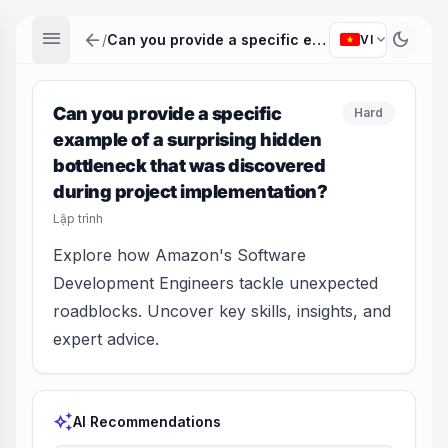
menu
arrow_back
dark_mode
expand_more
/
Can you provide a specific example of a surprising hidden bottleneck that was discovered during project implementation?
VI
Can you provide a specific
Hard
example of a surprising hidden
bottleneck that was discovered
during project implementation?
Lập trình
Explore how Amazon's Software
Development Engineers tackle unexpected
roadblocks. Uncover key skills, insights, and
expert advice.
auto_awesome
AI Recommendations