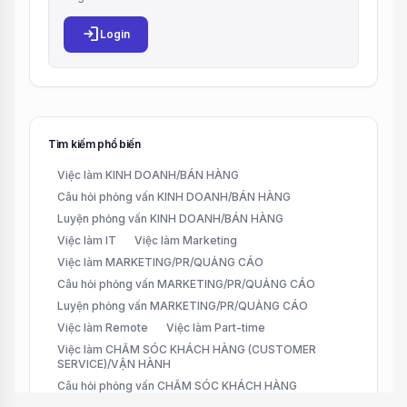
login
Login
Tìm kiếm phổ biến
Việc làm KINH DOANH/BÁN HÀNG
Câu hỏi phỏng vấn KINH DOANH/BÁN HÀNG
Luyện phỏng vấn KINH DOANH/BÁN HÀNG
Việc làm IT
Việc làm Marketing
Việc làm MARKETING/PR/QUẢNG CÁO
Câu hỏi phỏng vấn MARKETING/PR/QUẢNG CÁO
Luyện phỏng vấn MARKETING/PR/QUẢNG CÁO
Việc làm Remote
Việc làm Part-time
Việc làm CHĂM SÓC KHÁCH HÀNG (CUSTOMER
SERVICE)/VẬN HÀNH
Câu hỏi phỏng vấn CHĂM SÓC KHÁCH HÀNG
(CUSTOMER SERVICE)/VẬN HÀNH