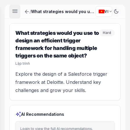
menu
arrow_back
dark_mode
expand_more
/
What strategies would you use to design an efficient trigger framework for handling multiple triggers on the same object?
VI
What strategies would you use to
Hard
design an efficient trigger
framework for handling multiple
triggers on the same object?
Lập trình
Explore the design of a Salesforce trigger
framework at Deloitte. Understand key
challenges and grow your skills.
auto_awesome
AI Recommendations
Login to view the full AI recommendations.