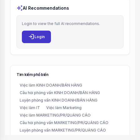
auto_awesome
AI Recommendations
Login to view the full AI recommendations.
login
Login
Tìm kiếm phổ biến
Việc làm KINH DOANH/BÁN HÀNG
Câu hỏi phỏng vấn KINH DOANH/BÁN HÀNG
Luyện phỏng vấn KINH DOANH/BÁN HÀNG
Việc làm IT
Việc làm Marketing
Việc làm MARKETING/PR/QUẢNG CÁO
Câu hỏi phỏng vấn MARKETING/PR/QUẢNG CÁO
Luyện phỏng vấn MARKETING/PR/QUẢNG CÁO
Việc làm Remote
Việc làm Part-time