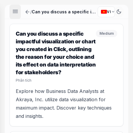
menu
arrow_back
dark_mode
expand_more
/
Can you discuss a specific impactful visualization or chart you created in Click, outlining the reason for your choice and its effect on data interpretation for stakeholders?
VI
Can you discuss a specific
Medium
impactful visualization or chart
you created in Click, outlining
the reason for your choice and
its effect on data interpretation
for stakeholders?
Phân tích
Explore how Business Data Analysts at
Akraya, Inc. utilize data visualization for
maximum impact. Discover key techniques
and insights.