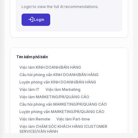
Login to view the full AI recommendations.
login
Login
Tìm kiếm phổ biến
Việc làm KINH DOANH/BÁN HÀNG
Câu hỏi phỏng vấn KINH DOANH/BÁN HÀNG
Luyện phỏng vấn KINH DOANH/BÁN HÀNG
Việc làm IT
Việc làm Marketing
Việc làm MARKETING/PR/QUẢNG CÁO
Câu hỏi phỏng vấn MARKETING/PR/QUẢNG CÁO
Luyện phỏng vấn MARKETING/PR/QUẢNG CÁO
Việc làm Remote
Việc làm Part-time
Việc làm CHĂM SÓC KHÁCH HÀNG (CUSTOMER
SERVICE)/VẬN HÀNH