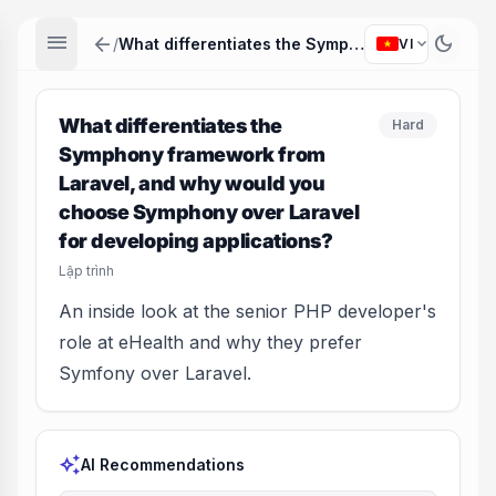
menu
arrow_back
dark_mode
expand_more
/
What differentiates the Symphony framework from Laravel, and why would you choose Symphony over Laravel for developing applications?
VI
What differentiates the
Hard
Symphony framework from
Laravel, and why would you
choose Symphony over Laravel
for developing applications?
Lập trình
An inside look at the senior PHP developer's
role at eHealth and why they prefer
Symfony over Laravel.
auto_awesome
AI Recommendations