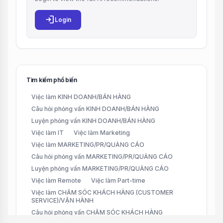
login
Login
Tìm kiếm phổ biến
Việc làm KINH DOANH/BÁN HÀNG
Câu hỏi phỏng vấn KINH DOANH/BÁN HÀNG
Luyện phỏng vấn KINH DOANH/BÁN HÀNG
Việc làm IT
Việc làm Marketing
Việc làm MARKETING/PR/QUẢNG CÁO
Câu hỏi phỏng vấn MARKETING/PR/QUẢNG CÁO
Luyện phỏng vấn MARKETING/PR/QUẢNG CÁO
Việc làm Remote
Việc làm Part-time
Việc làm CHĂM SÓC KHÁCH HÀNG (CUSTOMER
SERVICE)/VẬN HÀNH
Câu hỏi phỏng vấn CHĂM SÓC KHÁCH HÀNG
(CUSTOMER SERVICE)/VẬN HÀNH