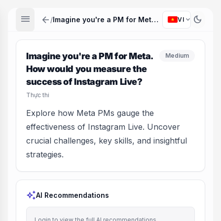
menu
arrow_back
dark_mode
expand_more
/
Imagine you're a PM for Meta. How would you measure the success of Instagram Live?
VI
Imagine you're a PM for Meta.
Medium
How would you measure the
success of Instagram Live?
Thực thi
Explore how Meta PMs gauge the
effectiveness of Instagram Live. Uncover
crucial challenges, key skills, and insightful
strategies.
auto_awesome
AI Recommendations
Login to view the full AI recommendations.