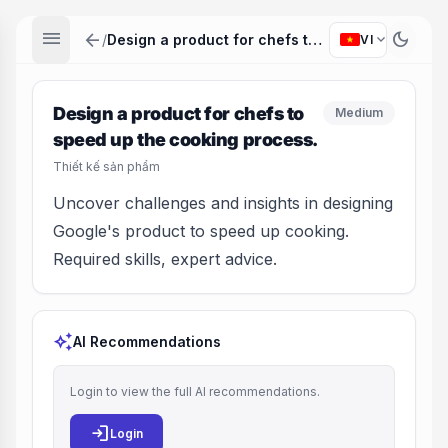
menu
arrow_back
dark_mode
expand_more
/
Design a product for chefs to speed up the cooking process.
VI
Design a product for chefs to
Medium
speed up the cooking process.
Thiết kế sản phẩm
Uncover challenges and insights in designing
Google's product to speed up cooking.
Required skills, expert advice.
auto_awesome
AI Recommendations
Login to view the full AI recommendations.
login
Login