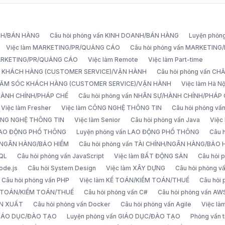
ANH/BÁN HÀNG
Câu hỏi phỏng vấn KINH DOANH/BÁN HÀNG
Luyện phỏn
Việc làm MARKETING/PR/QUẢNG CÁO
Câu hỏi phỏng vấn MARKETIN
MARKETING/PR/QUẢNG CÁO
Việc làm Remote
Việc làm Part-time
C KHÁCH HÀNG (CUSTOMER SERVICE)/VẬN HÀNH
Câu hỏi phỏng vấn 
CHĂM SÓC KHÁCH HÀNG (CUSTOMER SERVICE)/VẬN HÀNH
Việc làm Hà Nộ
/HÀNH CHÍNH/PHÁP CHẾ
Câu hỏi phỏng vấn NHÂN SỰ/HÀNH CHÍNH/PHÁP
Việc làm Fresher
Việc làm CÔNG NGHỆ THÔNG TIN
Câu hỏi phỏng v
ÔNG NGHỆ THÔNG TIN
Việc làm Senior
Câu hỏi phỏng vấn Java
Việc
 LAO ĐỘNG PHỔ THÔNG
Luyện phỏng vấn LAO ĐỘNG PHỔ THÔNG
Câu 
H/NGÂN HÀNG/BẢO HIỂM
Câu hỏi phỏng vấn TÀI CHÍNH/NGÂN HÀNG/BẢO 
SQL
Câu hỏi phỏng vấn JavaScript
Việc làm BẤT ĐỘNG SẢN
Câu hỏi
ode.js
Câu hỏi System Design
Việc làm XÂY DỰNG
Câu hỏi phỏng 
Câu hỏi phỏng vấn PHP
Việc làm KẾ TOÁN/KIỂM TOÁN/THUẾ
Câu hỏi
Ế TOÁN/KIỂM TOÁN/THUẾ
Câu hỏi phỏng vấn C#
Câu hỏi phỏng vấn AW
ẢN XUẤT
Câu hỏi phỏng vấn Docker
Câu hỏi phỏng vấn Agile
Việc l
 GIÁO DỤC/ĐÀO TẠO
Luyện phỏng vấn GIÁO DỤC/ĐÀO TẠO
Phỏng vấn t