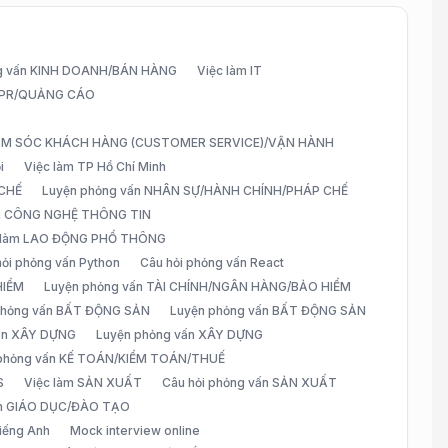
g vấn KINH DOANH/BÁN HÀNG
Việc làm IT
G/PR/QUẢNG CÁO
CHĂM SÓC KHÁCH HÀNG (CUSTOMER SERVICE)/VẬN HÀNH
i
Việc làm TP Hồ Chí Minh
 CHẾ
Luyện phỏng vấn NHÂN SỰ/HÀNH CHÍNH/PHÁP CHẾ
ấn CÔNG NGHỆ THÔNG TIN
 làm LAO ĐỘNG PHỔ THÔNG
hỏi phỏng vấn Python
Câu hỏi phỏng vấn React
HIỂM
Luyện phỏng vấn TÀI CHÍNH/NGÂN HÀNG/BẢO HIỂM
 phỏng vấn BẤT ĐỘNG SẢN
Luyện phỏng vấn BẤT ĐỘNG SẢN
vấn XÂY DỰNG
Luyện phỏng vấn XÂY DỰNG
 phỏng vấn KẾ TOÁN/KIỂM TOÁN/THUẾ
S
Việc làm SẢN XUẤT
Câu hỏi phỏng vấn SẢN XUẤT
àm GIÁO DỤC/ĐÀO TẠO
iếng Anh
Mock interview online