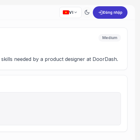
dark_mode
expand_more
login
VI
Đăng nhập
Medium
 skills needed by a product designer at DoorDash.