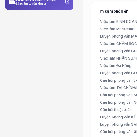
apartment
open_in_new
Đăng tin tuyển dụng
Tìm kiếm phổ biến
Việc làm KINH DO
Việc làm Marketing
Luyện phỏng vấn 
Việc làm CHĂM SÓ
Luyện phỏng vấn 
Việc làm NHÂN SỰ
Việc làm Đà Nẵng
Luyện phỏng vấn C
Câu hỏi phỏng vấn
Việc làm TÀI CHÍN
Câu hỏi phỏng vấn 
Câu hỏi phỏng vấn N
Câu hỏi thuật toán
Luyện phỏng vấn K
Luyện phỏng vấn S
Câu hỏi phỏng vấn