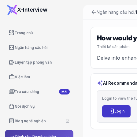
X-Interview
arrow_back
Ngân hàng câu hỏi
/
dashboard
Trang chủ
How would y
code_blocks
Thiết kế sản phẩm
Ngân hàng câu hỏi
Delve into enhan
video_camera_front
Luyện tập phỏng vấn
work
Việc làm
auto_awesome
AI Recommenda
payments
Tra cứu lương
Mới
Login to view the f
shopping_bag
Gói dịch vụ
login
Login
article
Blog nghề nghiệp
open_in_new
Dành cho Doanh nghiệp