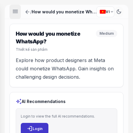
menu
arrow_back
dark_mode
expand_more
/
How would you monetize WhatsApp?
VI
How would you monetize
Medium
WhatsApp?
Thiết kế sản phẩm
Explore how product designers at Meta
could monetize WhatsApp. Gain insights on
challenging design decisions.
auto_awesome
AI Recommendations
Login to view the full AI recommendations.
login
Login