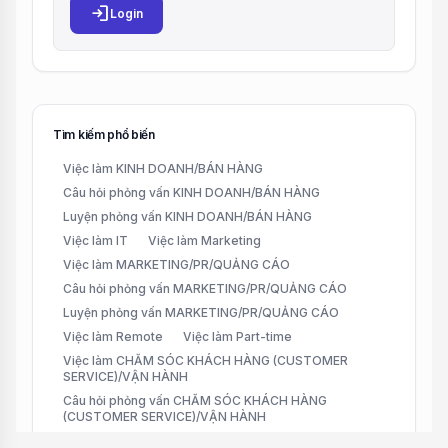
login
Login
Tìm kiếm phổ biến
Việc làm KINH DOANH/BÁN HÀNG
Câu hỏi phỏng vấn KINH DOANH/BÁN HÀNG
Luyện phỏng vấn KINH DOANH/BÁN HÀNG
Việc làm IT
Việc làm Marketing
Việc làm MARKETING/PR/QUẢNG CÁO
Câu hỏi phỏng vấn MARKETING/PR/QUẢNG CÁO
Luyện phỏng vấn MARKETING/PR/QUẢNG CÁO
Việc làm Remote
Việc làm Part-time
Việc làm CHĂM SÓC KHÁCH HÀNG (CUSTOMER
SERVICE)/VẬN HÀNH
Câu hỏi phỏng vấn CHĂM SÓC KHÁCH HÀNG
(CUSTOMER SERVICE)/VẬN HÀNH
Luyện phỏng vấn CHĂM SÓC KHÁCH HÀNG