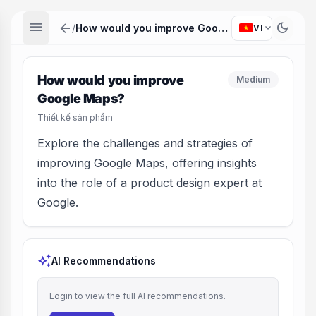
menu
arrow_back
dark_mode
expand_more
/
How would you improve Google Maps?
VI
How would you improve
Medium
Google Maps?
Thiết kế sản phẩm
Explore the challenges and strategies of
improving Google Maps, offering insights
into the role of a product design expert at
Google.
auto_awesome
AI Recommendations
Login to view the full AI recommendations.