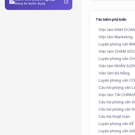
apartment
open_in_new
Đăng tin tuyển dụng
Tìm kiếm phổ biến
Việc làm KINH DO
Việc làm Marketing
Luyện phỏng vấn 
Việc làm CHĂM SÓ
Luyện phỏng vấn 
Việc làm NHÂN SỰ
Việc làm Đà Nẵng
Luyện phỏng vấn C
Câu hỏi phỏng vấn
Việc làm TÀI CHÍN
Câu hỏi phỏng vấn 
Câu hỏi phỏng vấn N
Câu hỏi thuật toán
Luyện phỏng vấn K
Luyện phỏng vấn S