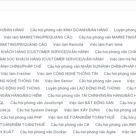
ANH/BÁN HÀNG
Câu hỏi phỏng vấn KINH DOANH/BÁN HÀNG
Luyện phỏn
Việc làm MARKETING/PR/QUẢNG CÁO
Câu hỏi phỏng vấn MARKETIN
MARKETING/PR/QUẢNG CÁO
Việc làm Remote
Việc làm Part-time
C KHÁCH HÀNG (CUSTOMER SERVICE)/VẬN HÀNH
Câu hỏi phỏng vấn 
CHĂM SÓC KHÁCH HÀNG (CUSTOMER SERVICE)/VẬN HÀNH
Việc làm Hà Nộ
/HÀNH CHÍNH/PHÁP CHẾ
Câu hỏi phỏng vấn NHÂN SỰ/HÀNH CHÍNH/PHÁP
Việc làm Fresher
Việc làm CÔNG NGHỆ THÔNG TIN
Câu hỏi phỏng v
ÔNG NGHỆ THÔNG TIN
Việc làm Senior
Câu hỏi phỏng vấn Java
Việc
 LAO ĐỘNG PHỔ THÔNG
Luyện phỏng vấn LAO ĐỘNG PHỔ THÔNG
Câu 
H/NGÂN HÀNG/BẢO HIỂM
Câu hỏi phỏng vấn TÀI CHÍNH/NGÂN HÀNG/BẢO 
SQL
Câu hỏi phỏng vấn JavaScript
Việc làm BẤT ĐỘNG SẢN
Câu hỏi
ode.js
Câu hỏi System Design
Việc làm XÂY DỰNG
Câu hỏi phỏng 
Câu hỏi phỏng vấn PHP
Việc làm KẾ TOÁN/KIỂM TOÁN/THUẾ
Câu hỏi
Ế TOÁN/KIỂM TOÁN/THUẾ
Câu hỏi phỏng vấn C#
Câu hỏi phỏng vấn AW
ẢN XUẤT
Câu hỏi phỏng vấn Docker
Câu hỏi phỏng vấn Agile
Việc l