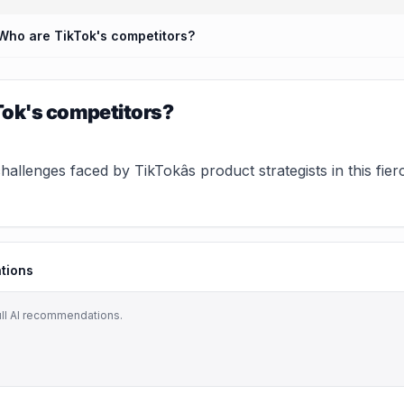
Who are TikTok's competitors?
Tok's competitors?
allenges faced by TikTokâs product strategists in this fie
tions
ull AI recommendations.