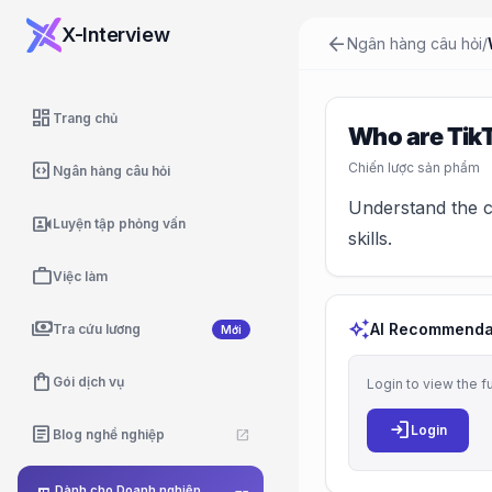
X-Interview
arrow_back
Ngân hàng câu hỏi
/
dashboard
Trang chủ
Who are Tik
code_blocks
Chiến lược sản phẩm
Ngân hàng câu hỏi
Understand the ch
video_camera_front
Luyện tập phỏng vấn
skills.
work
Việc làm
payments
auto_awesome
AI Recommenda
Tra cứu lương
Mới
shopping_bag
Gói dịch vụ
Login to view the f
login
article
Login
Blog nghề nghiệp
open_in_new
Dành cho Doanh nghiệp