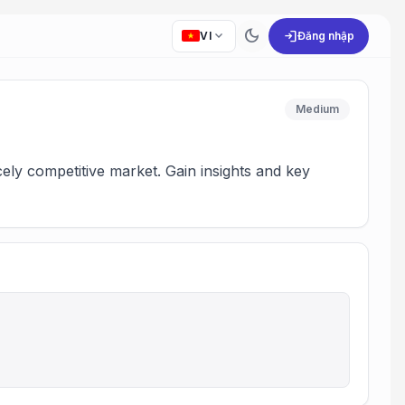
dark_mode
expand_more
login
VI
Đăng nhập
Medium
rcely competitive market. Gain insights and key