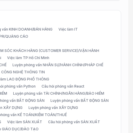
g vấn KINH DOANH/BÁN HÀNG
Việc làm IT
G/PR/QUẢNG CÁO
CHĂM SÓC KHÁCH HÀNG (CUSTOMER SERVICE)/VẬN HÀNH
i
Việc làm TP Hồ Chí Minh
 CHẾ
Luyện phỏng vấn NHÂN SỰ/HÀNH CHÍNH/PHÁP CHẾ
ấn CÔNG NGHỆ THÔNG TIN
 làm LAO ĐỘNG PHỔ THÔNG
hỏi phỏng vấn Python
Câu hỏi phỏng vấn React
HIỂM
Luyện phỏng vấn TÀI CHÍNH/NGÂN HÀNG/BẢO HIỂM
 phỏng vấn BẤT ĐỘNG SẢN
Luyện phỏng vấn BẤT ĐỘNG SẢN
vấn XÂY DỰNG
Luyện phỏng vấn XÂY DỰNG
 phỏng vấn KẾ TOÁN/KIỂM TOÁN/THUẾ
S
Việc làm SẢN XUẤT
Câu hỏi phỏng vấn SẢN XUẤT
àm GIÁO DỤC/ĐÀO TẠO