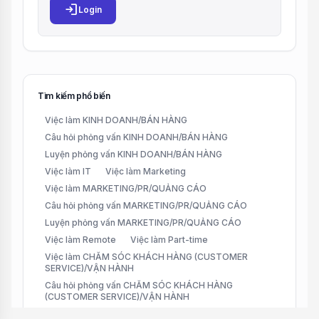
login
Login
Tìm kiếm phổ biến
Việc làm KINH DOANH/BÁN HÀNG
Câu hỏi phỏng vấn KINH DOANH/BÁN HÀNG
Luyện phỏng vấn KINH DOANH/BÁN HÀNG
Việc làm IT
Việc làm Marketing
Việc làm MARKETING/PR/QUẢNG CÁO
Câu hỏi phỏng vấn MARKETING/PR/QUẢNG CÁO
Luyện phỏng vấn MARKETING/PR/QUẢNG CÁO
Việc làm Remote
Việc làm Part-time
Việc làm CHĂM SÓC KHÁCH HÀNG (CUSTOMER
SERVICE)/VẬN HÀNH
Câu hỏi phỏng vấn CHĂM SÓC KHÁCH HÀNG
(CUSTOMER SERVICE)/VẬN HÀNH
Luyện phỏng vấn CHĂM SÓC KHÁCH HÀNG