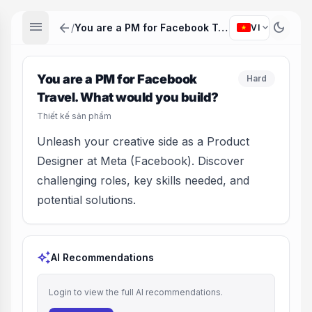
menu
arrow_back
dark_mode
expand_more
/
You are a PM for Facebook Travel. What would you build?
VI
You are a PM for Facebook
Hard
Travel. What would you build?
Thiết kế sản phẩm
Unleash your creative side as a Product
Designer at Meta (Facebook). Discover
challenging roles, key skills needed, and
potential solutions.
auto_awesome
AI Recommendations
Login to view the full AI recommendations.