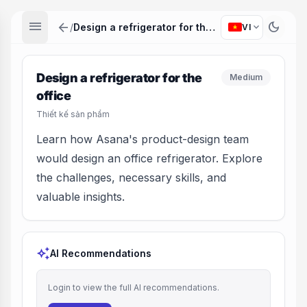
menu
arrow_back
dark_mode
expand_more
/
Design a refrigerator for the office
VI
Design a refrigerator for the
Medium
office
Thiết kế sản phẩm
Learn how Asana's product-design team
would design an office refrigerator. Explore
the challenges, necessary skills, and
valuable insights.
auto_awesome
AI Recommendations
Login to view the full AI recommendations.