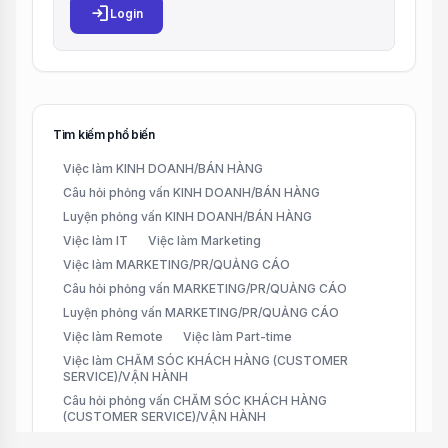
login
Login
Tìm kiếm phổ biến
Việc làm KINH DOANH/BÁN HÀNG
Câu hỏi phỏng vấn KINH DOANH/BÁN HÀNG
Luyện phỏng vấn KINH DOANH/BÁN HÀNG
Việc làm IT
Việc làm Marketing
Việc làm MARKETING/PR/QUẢNG CÁO
Câu hỏi phỏng vấn MARKETING/PR/QUẢNG CÁO
Luyện phỏng vấn MARKETING/PR/QUẢNG CÁO
Việc làm Remote
Việc làm Part-time
Việc làm CHĂM SÓC KHÁCH HÀNG (CUSTOMER
SERVICE)/VẬN HÀNH
Câu hỏi phỏng vấn CHĂM SÓC KHÁCH HÀNG
(CUSTOMER SERVICE)/VẬN HÀNH
Luyện phỏng vấn CHĂM SÓC KHÁCH HÀNG