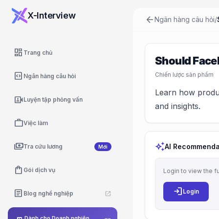
X-Interview
arrow_back
Ngân hàng câu hỏi
/
dashboard
Trang chủ
Should Face
code_blocks
Chiến lược sản phẩm
Ngân hàng câu hỏi
Learn how produc
video_camera_front
Luyện tập phỏng vấn
and insights.
work
Việc làm
payments
auto_awesome
AI Recommenda
Tra cứu lương
Mới
shopping_bag
Gói dịch vụ
Login to view the f
login
article
Login
Blog nghề nghiệp
open_in_new
Dành cho Doanh nghiệp