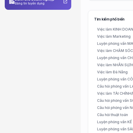
apartment
open_in_new
Đăng tin tuyển dụng
Tìm kiếm phổ biến
Việc làm KINH DO
Việc làm Marketing
Luyện phỏng vấn 
Việc làm CHĂM SÓ
Luyện phỏng vấn 
Việc làm NHÂN SỰ
Việc làm Đà Nẵng
Luyện phỏng vấn C
Câu hỏi phỏng vấn
Việc làm TÀI CHÍN
Câu hỏi phỏng vấn 
Câu hỏi phỏng vấn N
Câu hỏi thuật toán
Luyện phỏng vấn K
Luyện phỏng vấn S