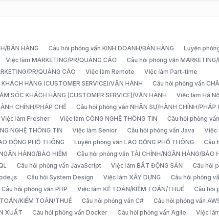
ANH/BÁN HÀNG
Câu hỏi phỏng vấn KINH DOANH/BÁN HÀNG
Luyện phỏn
Việc làm MARKETING/PR/QUẢNG CÁO
Câu hỏi phỏng vấn MARKETIN
MARKETING/PR/QUẢNG CÁO
Việc làm Remote
Việc làm Part-time
C KHÁCH HÀNG (CUSTOMER SERVICE)/VẬN HÀNH
Câu hỏi phỏng vấn 
CHĂM SÓC KHÁCH HÀNG (CUSTOMER SERVICE)/VẬN HÀNH
Việc làm Hà Nộ
/HÀNH CHÍNH/PHÁP CHẾ
Câu hỏi phỏng vấn NHÂN SỰ/HÀNH CHÍNH/PHÁP
Việc làm Fresher
Việc làm CÔNG NGHỆ THÔNG TIN
Câu hỏi phỏng v
ÔNG NGHỆ THÔNG TIN
Việc làm Senior
Câu hỏi phỏng vấn Java
Việc
 LAO ĐỘNG PHỔ THÔNG
Luyện phỏng vấn LAO ĐỘNG PHỔ THÔNG
Câu 
H/NGÂN HÀNG/BẢO HIỂM
Câu hỏi phỏng vấn TÀI CHÍNH/NGÂN HÀNG/BẢO 
SQL
Câu hỏi phỏng vấn JavaScript
Việc làm BẤT ĐỘNG SẢN
Câu hỏi
ode.js
Câu hỏi System Design
Việc làm XÂY DỰNG
Câu hỏi phỏng 
Câu hỏi phỏng vấn PHP
Việc làm KẾ TOÁN/KIỂM TOÁN/THUẾ
Câu hỏi
Ế TOÁN/KIỂM TOÁN/THUẾ
Câu hỏi phỏng vấn C#
Câu hỏi phỏng vấn AW
ẢN XUẤT
Câu hỏi phỏng vấn Docker
Câu hỏi phỏng vấn Agile
Việc l