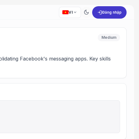
dark_mode
expand_more
login
VI
Đăng nhập
Medium
olidating Facebook's messaging apps. Key skills