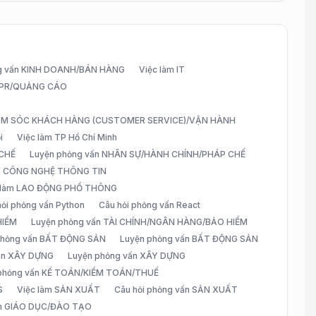
g vấn KINH DOANH/BÁN HÀNG
Việc làm IT
G/PR/QUẢNG CÁO
CHĂM SÓC KHÁCH HÀNG (CUSTOMER SERVICE)/VẬN HÀNH
i
Việc làm TP Hồ Chí Minh
 CHẾ
Luyện phỏng vấn NHÂN SỰ/HÀNH CHÍNH/PHÁP CHẾ
ấn CÔNG NGHỆ THÔNG TIN
 làm LAO ĐỘNG PHỔ THÔNG
hỏi phỏng vấn Python
Câu hỏi phỏng vấn React
HIỂM
Luyện phỏng vấn TÀI CHÍNH/NGÂN HÀNG/BẢO HIỂM
 phỏng vấn BẤT ĐỘNG SẢN
Luyện phỏng vấn BẤT ĐỘNG SẢN
vấn XÂY DỰNG
Luyện phỏng vấn XÂY DỰNG
 phỏng vấn KẾ TOÁN/KIỂM TOÁN/THUẾ
S
Việc làm SẢN XUẤT
Câu hỏi phỏng vấn SẢN XUẤT
àm GIÁO DỤC/ĐÀO TẠO