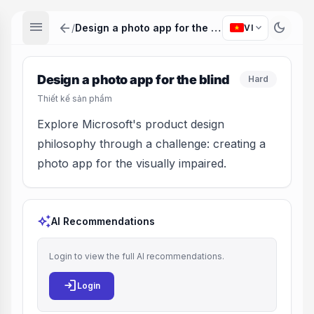
menu
arrow_back
dark_mode
expand_more
/
Design a photo app for the blind
VI
Design a photo app for the blind
Hard
Thiết kế sản phẩm
Explore Microsoft's product design
philosophy through a challenge: creating a
photo app for the visually impaired.
auto_awesome
AI Recommendations
Login to view the full AI recommendations.
login
Login