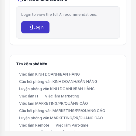
Login to view the full AI recommendations.
login
Login
Tìm kiếm phổ biến
Việc làm KINH DOANH/BÁN HÀNG
Câu hỏi phỏng vấn KINH DOANH/BÁN HÀNG
Luyện phỏng vấn KINH DOANH/BÁN HÀNG
Việc làm IT
Việc làm Marketing
Việc làm MARKETING/PR/QUẢNG CÁO
Câu hỏi phỏng vấn MARKETING/PR/QUẢNG CÁO
Luyện phỏng vấn MARKETING/PR/QUẢNG CÁO
Việc làm Remote
Việc làm Part-time
Việc làm CHĂM SÓC KHÁCH HÀNG (CUSTOMER