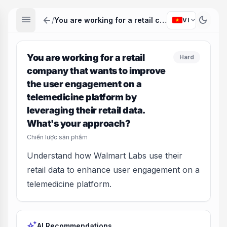
menu
arrow_back
dark_mode
expand_more
/
You are working for a retail company that wants to improve the user engagement on a telemedicine platform by leveraging their retail data. What's your approach?
VI
You are working for a retail
Hard
company that wants to improve
the user engagement on a
telemedicine platform by
leveraging their retail data.
What's your approach?
Chiến lược sản phẩm
Understand how Walmart Labs use their
retail data to enhance user engagement on a
telemedicine platform.
auto_awesome
AI Recommendations