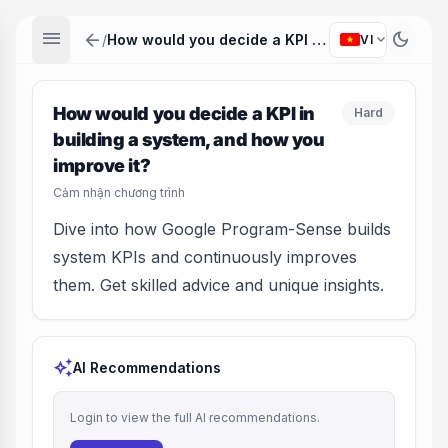
menu
arrow_back
dark_mode
expand_more
/
How would you decide a KPI in building a system, and how you improve it?
VI
How would you decide a KPI in
Hard
building a system, and how you
improve it?
Cảm nhận chương trình
Dive into how Google Program-Sense builds
system KPIs and continuously improves
them. Get skilled advice and unique insights.
auto_awesome
AI Recommendations
Login to view the full AI recommendations.