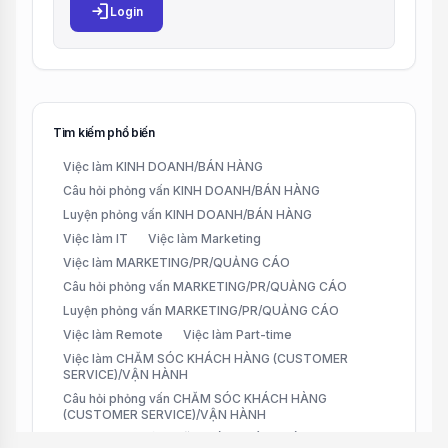
login
Login
Tìm kiếm phổ biến
Việc làm KINH DOANH/BÁN HÀNG
Câu hỏi phỏng vấn KINH DOANH/BÁN HÀNG
Luyện phỏng vấn KINH DOANH/BÁN HÀNG
Việc làm IT
Việc làm Marketing
Việc làm MARKETING/PR/QUẢNG CÁO
Câu hỏi phỏng vấn MARKETING/PR/QUẢNG CÁO
Luyện phỏng vấn MARKETING/PR/QUẢNG CÁO
Việc làm Remote
Việc làm Part-time
Việc làm CHĂM SÓC KHÁCH HÀNG (CUSTOMER
SERVICE)/VẬN HÀNH
Câu hỏi phỏng vấn CHĂM SÓC KHÁCH HÀNG
(CUSTOMER SERVICE)/VẬN HÀNH
Luyện phỏng vấn CHĂM SÓC KHÁCH HÀNG