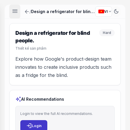
menu
arrow_back
dark_mode
expand_more
/
Design a refrigerator for blind people.
VI
Design a refrigerator for blind
Hard
people.
Thiết kế sản phẩm
Explore how Google's product-design team
innovates to create inclusive products such
as a fridge for the blind.
auto_awesome
AI Recommendations
Login to view the full AI recommendations.
login
Login