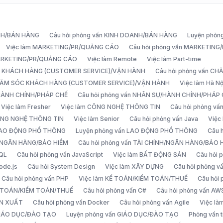
ANH/BÁN HÀNG
Câu hỏi phỏng vấn KINH DOANH/BÁN HÀNG
Luyện phỏn
Việc làm MARKETING/PR/QUẢNG CÁO
Câu hỏi phỏng vấn MARKETIN
MARKETING/PR/QUẢNG CÁO
Việc làm Remote
Việc làm Part-time
C KHÁCH HÀNG (CUSTOMER SERVICE)/VẬN HÀNH
Câu hỏi phỏng vấn 
CHĂM SÓC KHÁCH HÀNG (CUSTOMER SERVICE)/VẬN HÀNH
Việc làm Hà Nộ
/HÀNH CHÍNH/PHÁP CHẾ
Câu hỏi phỏng vấn NHÂN SỰ/HÀNH CHÍNH/PHÁP
Việc làm Fresher
Việc làm CÔNG NGHỆ THÔNG TIN
Câu hỏi phỏng v
ÔNG NGHỆ THÔNG TIN
Việc làm Senior
Câu hỏi phỏng vấn Java
Việc
 LAO ĐỘNG PHỔ THÔNG
Luyện phỏng vấn LAO ĐỘNG PHỔ THÔNG
Câu 
H/NGÂN HÀNG/BẢO HIỂM
Câu hỏi phỏng vấn TÀI CHÍNH/NGÂN HÀNG/BẢO 
SQL
Câu hỏi phỏng vấn JavaScript
Việc làm BẤT ĐỘNG SẢN
Câu hỏi
ode.js
Câu hỏi System Design
Việc làm XÂY DỰNG
Câu hỏi phỏng 
Câu hỏi phỏng vấn PHP
Việc làm KẾ TOÁN/KIỂM TOÁN/THUẾ
Câu hỏi
Ế TOÁN/KIỂM TOÁN/THUẾ
Câu hỏi phỏng vấn C#
Câu hỏi phỏng vấn AW
ẢN XUẤT
Câu hỏi phỏng vấn Docker
Câu hỏi phỏng vấn Agile
Việc l
 GIÁO DỤC/ĐÀO TẠO
Luyện phỏng vấn GIÁO DỤC/ĐÀO TẠO
Phỏng vấn t