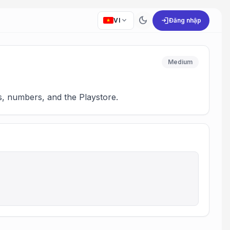
dark_mode
expand_more
login
VI
Đăng nhập
Medium
ps, numbers, and the Playstore.