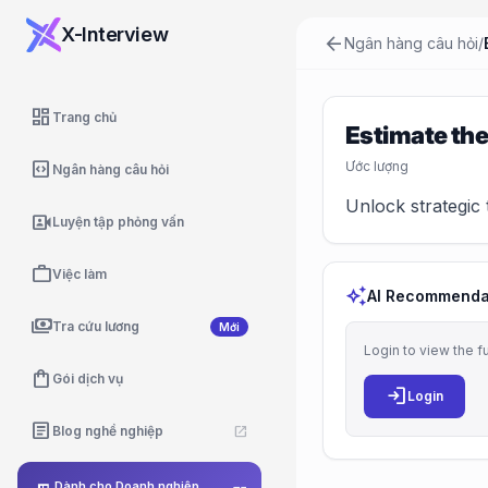
X-Interview
arrow_back
Ngân hàng câu hỏi
/
dashboard
Trang chủ
Estimate the
code_blocks
Ước lượng
Ngân hàng câu hỏi
Unlock strategic 
video_camera_front
Luyện tập phỏng vấn
work
Việc làm
auto_awesome
AI Recommenda
payments
Tra cứu lương
Mới
Login to view the f
shopping_bag
Gói dịch vụ
login
Login
article
Blog nghề nghiệp
open_in_new
Dành cho Doanh nghiệp