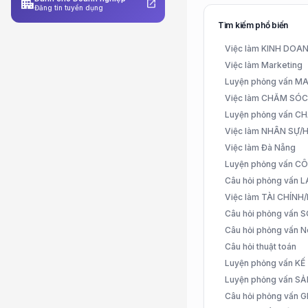
apartment
open_in_new
Đăng tin tuyển dụng
Tìm kiếm phổ biến
Việc làm KINH DO
Việc làm Marketing
Luyện phỏng vấn 
Việc làm CHĂM SÓ
Luyện phỏng vấn 
Việc làm NHÂN SỰ
Việc làm Đà Nẵng
Luyện phỏng vấn C
Câu hỏi phỏng vấn
Việc làm TÀI CHÍN
Câu hỏi phỏng vấn 
Câu hỏi phỏng vấn N
Câu hỏi thuật toán
Luyện phỏng vấn K
Luyện phỏng vấn S
Câu hỏi phỏng vấn