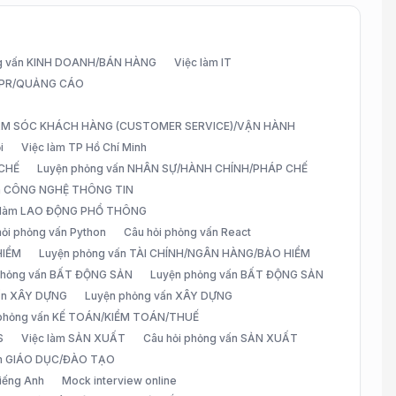
g vấn KINH DOANH/BÁN HÀNG
Việc làm IT
G/PR/QUẢNG CÁO
CHĂM SÓC KHÁCH HÀNG (CUSTOMER SERVICE)/VẬN HÀNH
i
Việc làm TP Hồ Chí Minh
 CHẾ
Luyện phỏng vấn NHÂN SỰ/HÀNH CHÍNH/PHÁP CHẾ
ấn CÔNG NGHỆ THÔNG TIN
 làm LAO ĐỘNG PHỔ THÔNG
hỏi phỏng vấn Python
Câu hỏi phỏng vấn React
HIỂM
Luyện phỏng vấn TÀI CHÍNH/NGÂN HÀNG/BẢO HIỂM
 phỏng vấn BẤT ĐỘNG SẢN
Luyện phỏng vấn BẤT ĐỘNG SẢN
vấn XÂY DỰNG
Luyện phỏng vấn XÂY DỰNG
 phỏng vấn KẾ TOÁN/KIỂM TOÁN/THUẾ
S
Việc làm SẢN XUẤT
Câu hỏi phỏng vấn SẢN XUẤT
àm GIÁO DỤC/ĐÀO TẠO
iếng Anh
Mock interview online