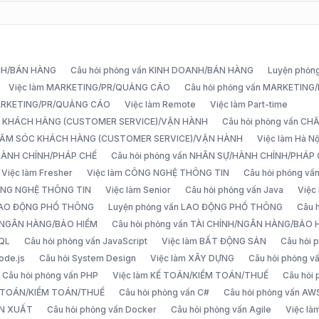
ANH/BÁN HÀNG
Câu hỏi phỏng vấn KINH DOANH/BÁN HÀNG
Luyện phỏn
Việc làm MARKETING/PR/QUẢNG CÁO
Câu hỏi phỏng vấn MARKETIN
MARKETING/PR/QUẢNG CÁO
Việc làm Remote
Việc làm Part-time
C KHÁCH HÀNG (CUSTOMER SERVICE)/VẬN HÀNH
Câu hỏi phỏng vấn 
CHĂM SÓC KHÁCH HÀNG (CUSTOMER SERVICE)/VẬN HÀNH
Việc làm Hà Nộ
/HÀNH CHÍNH/PHÁP CHẾ
Câu hỏi phỏng vấn NHÂN SỰ/HÀNH CHÍNH/PHÁP
Việc làm Fresher
Việc làm CÔNG NGHỆ THÔNG TIN
Câu hỏi phỏng v
ÔNG NGHỆ THÔNG TIN
Việc làm Senior
Câu hỏi phỏng vấn Java
Việc
 LAO ĐỘNG PHỔ THÔNG
Luyện phỏng vấn LAO ĐỘNG PHỔ THÔNG
Câu 
H/NGÂN HÀNG/BẢO HIỂM
Câu hỏi phỏng vấn TÀI CHÍNH/NGÂN HÀNG/BẢO 
SQL
Câu hỏi phỏng vấn JavaScript
Việc làm BẤT ĐỘNG SẢN
Câu hỏi
ode.js
Câu hỏi System Design
Việc làm XÂY DỰNG
Câu hỏi phỏng 
Câu hỏi phỏng vấn PHP
Việc làm KẾ TOÁN/KIỂM TOÁN/THUẾ
Câu hỏi
Ế TOÁN/KIỂM TOÁN/THUẾ
Câu hỏi phỏng vấn C#
Câu hỏi phỏng vấn AW
ẢN XUẤT
Câu hỏi phỏng vấn Docker
Câu hỏi phỏng vấn Agile
Việc l