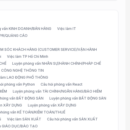
g vấn KINH DOANH/BÁN HÀNG
Việc làm IT
G/PR/QUẢNG CÁO
CHĂM SÓC KHÁCH HÀNG (CUSTOMER SERVICE)/VẬN HÀNH
i
Việc làm TP Hồ Chí Minh
 CHẾ
Luyện phỏng vấn NHÂN SỰ/HÀNH CHÍNH/PHÁP CHẾ
ấn CÔNG NGHỆ THÔNG TIN
 làm LAO ĐỘNG PHỔ THÔNG
hỏi phỏng vấn Python
Câu hỏi phỏng vấn React
HIỂM
Luyện phỏng vấn TÀI CHÍNH/NGÂN HÀNG/BẢO HIỂM
 phỏng vấn BẤT ĐỘNG SẢN
Luyện phỏng vấn BẤT ĐỘNG SẢN
vấn XÂY DỰNG
Luyện phỏng vấn XÂY DỰNG
 phỏng vấn KẾ TOÁN/KIỂM TOÁN/THUẾ
S
Việc làm SẢN XUẤT
Câu hỏi phỏng vấn SẢN XUẤT
àm GIÁO DỤC/ĐÀO TẠO