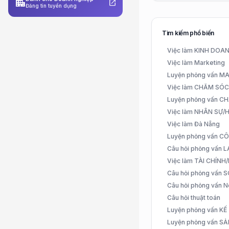
apartment
open_in_new
Đăng tin tuyển dụng
Tìm kiếm phổ biến
Việc làm KINH DO
Việc làm Marketing
Luyện phỏng vấn 
Việc làm CHĂM SÓ
Luyện phỏng vấn 
Việc làm NHÂN SỰ
Việc làm Đà Nẵng
Luyện phỏng vấn C
Câu hỏi phỏng vấn
Việc làm TÀI CHÍN
Câu hỏi phỏng vấn 
Câu hỏi phỏng vấn N
Câu hỏi thuật toán
Luyện phỏng vấn K
Luyện phỏng vấn S