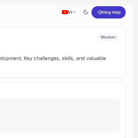
dark_mode
expand_more
login
VI
Đăng nhập
Medium
lopment. Key challenges, skills, and valuable