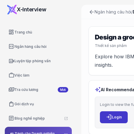
X-Interview
arrow_back
Ngân hàng câu hỏi
/
dashboard
Trang chủ
Design a groc
code_blocks
Thiết kế sản phẩm
Ngân hàng câu hỏi
Explore how IBM 
video_camera_front
Luyện tập phỏng vấn
insights.
work
Việc làm
payments
auto_awesome
AI Recommenda
Tra cứu lương
Mới
shopping_bag
Gói dịch vụ
Login to view the f
login
article
Login
Blog nghề nghiệp
open_in_new
Dành cho Doanh nghiệp