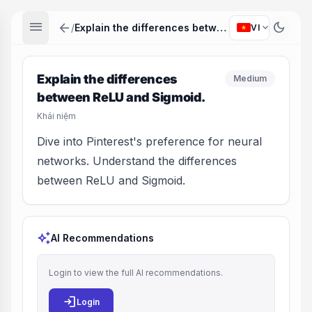
menu
arrow_back
dark_mode
expand_more
/
Explain the differences between ReLU and Sigmoid.
VI
Explain the differences
Medium
between ReLU and Sigmoid.
Khái niệm
Dive into Pinterest's preference for neural
networks. Understand the differences
between ReLU and Sigmoid.
auto_awesome
AI Recommendations
Login to view the full AI recommendations.
login
Login